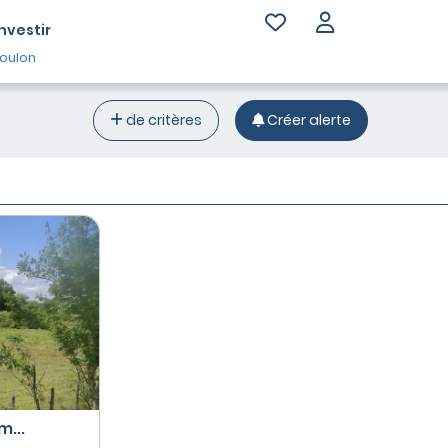
Investir
oulon
de critères
Créer alerte
m...