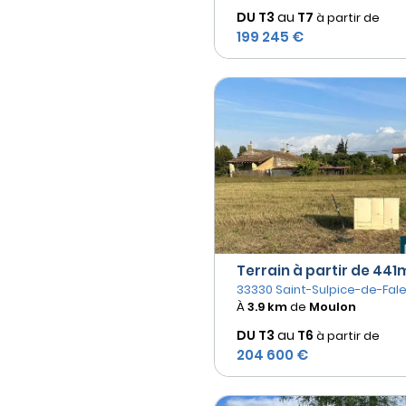
DU T3
au
T7
à partir de
199 245 €
Terrain à partir de 441m
33330 Saint-Sulpice-de-Fal
À
3.9 km
de
Moulon
DU T3
au
T6
à partir de
204 600 €