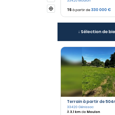
33420 Moulon
330 000 €
T6
à partir de
↓ Sélection de bi
Terrain à partir de 504m
33420 Génissac
À
3.1 km
de
Moulon