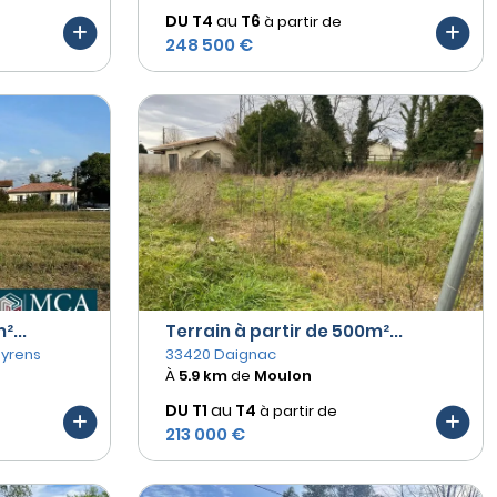
DU T4
au
T6
à partir de
248 500 €
²...
Terrain à partir de 500m²...
eyrens
33420 Daignac
À
5.9 km
de
Moulon
DU T1
au
T4
à partir de
213 000 €