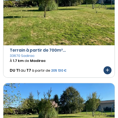
Terrain à partir de 700m²...
33670 Sadirac
À
1.7 km
de
Madirac
DU T1
au
T7
à partir de
205 130 €