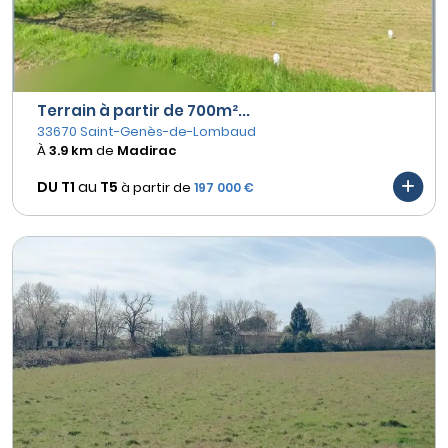
Terrain à partir de 700m²...
33670 Saint-Genès-de-Lombaud
À
3.9 km
de
Madirac
DU T1
au
T5
à partir de
197 000 €