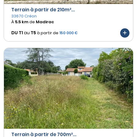
Terrain à partir de 210m²...
33670 Créon
À
5.5 km
de
Madirac
DU T1
au
T5
à partir de
150 000 €
Terrain à partir de 700m²...