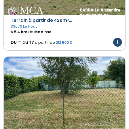
Terrain à partir de 426m²...
33670 Le Pout
À
5.4 km
de
Madirac
DU T1
au
T7
à partir de
212 500 €