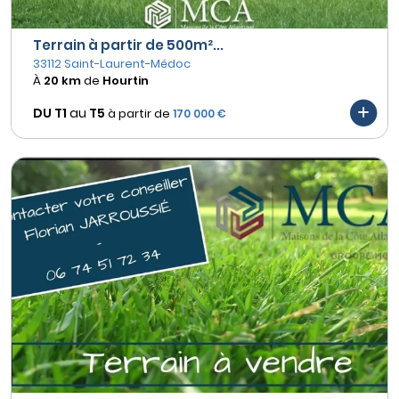
Terrain à partir de 500m²...
33112 Saint-Laurent-Médoc
À
20 km
de
Hourtin
DU T1
au
T5
à partir de
170 000 €