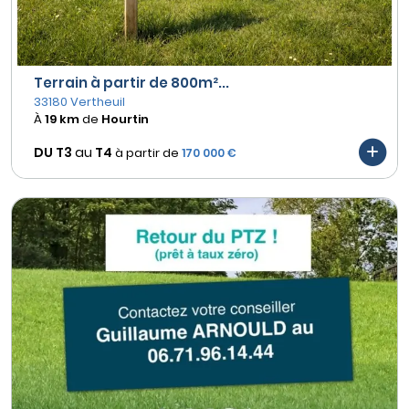
Terrain à partir de 800m²...
33180 Vertheuil
À
19 km
de
Hourtin
DU T3
au
T4
à partir de
170 000 €