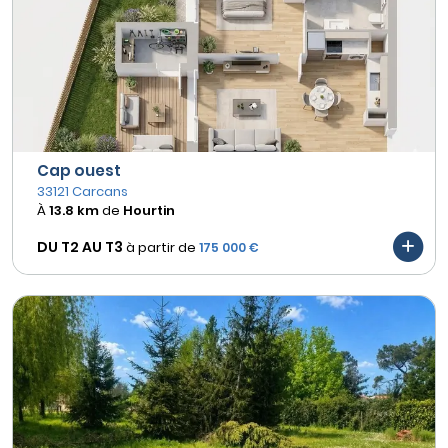
Cap ouest
33121 Carcans
À
13.8 km
de
Hourtin
DU T2 AU
T3
à partir de
175 000 €