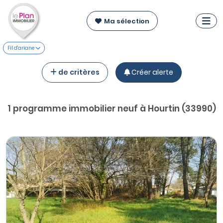
Ma sélection
Fil d'ariane
de critères
Créer alerte
1 programme immobilier neuf à Hourtin (33990)