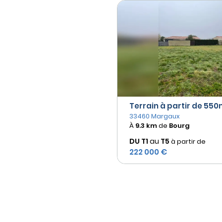
Terrain à partir de 550m
33460 Margaux
À
9.3 km
de
Bourg
DU T1
au
T5
à partir de
222 000 €