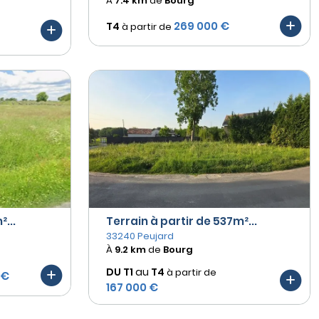
À
7.4 km
de
Bourg
269 000 €
T4
à partir de
...
Terrain à partir de 537m²...
33240 Peujard
À
9.2 km
de
Bourg
DU T1
au
T4
à partir de
 €
167 000 €