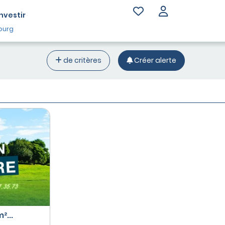
Investir
ourg
de critères
Créer alerte
²...