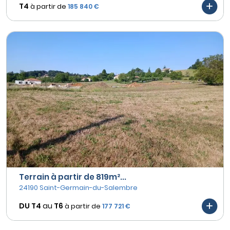
T4
à partir de
185 840 €
Terrain à partir de 819m²...
24190 Saint-Germain-du-Salembre
DU T4
au
T6
à partir de
177 721 €