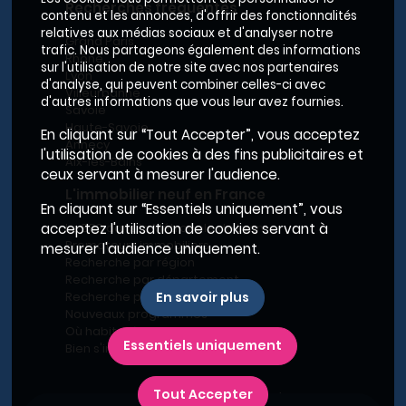
Recherches fréquentes
contenu et les annonces, d'offrir des fonctionnalités
relatives aux médias sociaux et d'analyser notre
Grand Paris
trafic. Nous partageons également des informations
Rhône
sur l'utilisation de notre site avec nos partenaires
Lyon
d'analyse, qui peuvent combiner celles-ci avec
Villeurbanne
d'autres informations que vous leur avez fournies.
Savoie
Haute-Savoie
En cliquant sur “Tout Accepter”, vous acceptez
Annecy
l'utilisation de cookies à des fins publicitaires et
Aix-les-Bains
ceux servant à mesurer l'audience.
L'immobilier neuf en France
En cliquant sur “Essentiels uniquement”, vous
Le BRS dans la Métropole de Lyon
acceptez l'utilisation de cookies servant à
Promoteurs immobiliers
mesurer l'audience uniquement.
Recherche par région
Recherche par département
Recherche par ville
En savoir plus
Nouveaux programmes
Où habiter à Marseille ?
Essentiels uniquement
Bien s'installer
Tout Accepter
Plan du site
-
Conditions générales d’utilisation