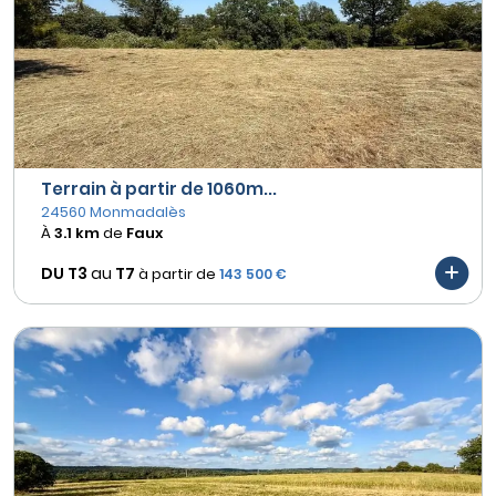
Terrain à partir de 1060m...
24560 Monmadalès
À
3.1 km
de
Faux
DU T3
au
T7
à partir de
143 500 €