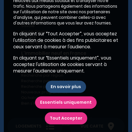
relatives aux médias sociaux et d'analyser notre
Grand Paris
trafic. Nous partageons également des informations
Rhône
sur l'utilisation de notre site avec nos partenaires
Lyon
d'analyse, qui peuvent combiner celles-ci avec
Villeurbanne
d'autres informations que vous leur avez fournies.
Savoie
Haute-Savoie
En cliquant sur “Tout Accepter”, vous acceptez
Annecy
l'utilisation de cookies à des fins publicitaires et
Aix-les-Bains
ceux servant à mesurer l'audience.
L'immobilier neuf en France
En cliquant sur “Essentiels uniquement”, vous
Le BRS dans la Métropole de Lyon
acceptez l'utilisation de cookies servant à
Promoteurs immobiliers
mesurer l'audience uniquement.
Recherche par région
Recherche par département
Recherche par ville
En savoir plus
Nouveaux programmes
Où habiter à Marseille ?
Essentiels uniquement
Bien s'installer
Tout Accepter
Plan du site
-
Conditions générales d’utilisation
-
Charte de confidentialité
-
Mentions légales
LOGEMENTS
VUE CARTE