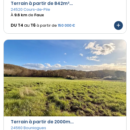
Terrain à partir de 842m²...
24520 Cours-de-Pile
À
9.6 km
de
Faux
DU T4
au
T6
à partir de
150 000 €
Terrain à partir de 2000m...
24560 Bouniagues