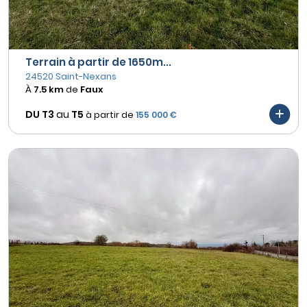
Terrain à partir de 1650m...
24520 Saint-Nexans
À
7.5 km
de
Faux
DU T3
au
T5
à partir de
155 000 €