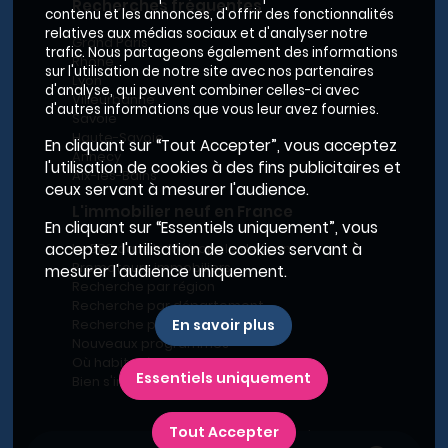
Recherches fréquentes
contenu et les annonces, d'offrir des fonctionnalités
relatives aux médias sociaux et d'analyser notre
Grand Paris
trafic. Nous partageons également des informations
Rhône
sur l'utilisation de notre site avec nos partenaires
Lyon
d'analyse, qui peuvent combiner celles-ci avec
Villeurbanne
d'autres informations que vous leur avez fournies.
Savoie
Haute-Savoie
En cliquant sur “Tout Accepter”, vous acceptez
Annecy
l'utilisation de cookies à des fins publicitaires et
Aix-les-Bains
ceux servant à mesurer l'audience.
L'immobilier neuf en France
En cliquant sur “Essentiels uniquement”, vous
Le BRS dans la Métropole de Lyon
acceptez l'utilisation de cookies servant à
Promoteurs immobiliers
mesurer l'audience uniquement.
Recherche par région
Recherche par département
Recherche par ville
En savoir plus
Nouveaux programmes
Où habiter à Marseille ?
Essentiels uniquement
Bien s'installer
Tout Accepter
Plan du site
-
Conditions générales d’utilisation