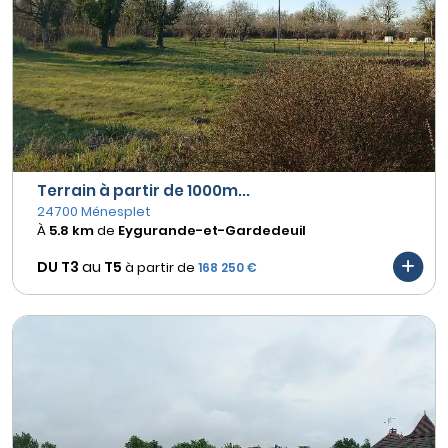
Terrain à partir de 1000m...
24700 Ménesplet
À
5.8 km
de
Eygurande-et-Gardedeuil
DU T3
au
T5
à partir de
168 250 €