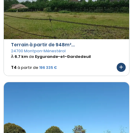
Terrain à partir de 948m²...
24700 Montpon-Ménestérol
À
6.7 km
de
Eygurande-et-Gardedeuil
T4
à partir de
196 335 €