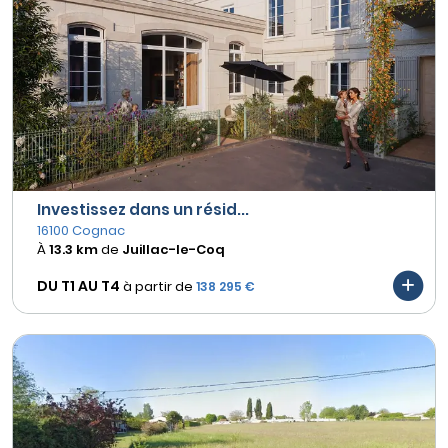
Investissez dans un résid...
16100 Cognac
À
13.3 km
de
Juillac-le-Coq
DU T1 AU
T4
à partir de
138 295 €