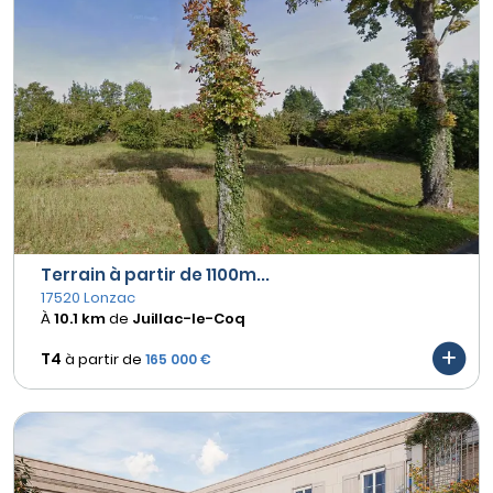
Terrain à partir de 1100m...
17520 Lonzac
À
10.1 km
de
Juillac-le-Coq
T4
à partir de
165 000 €