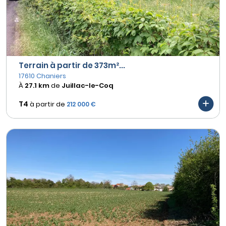
Terrain à partir de 373m²...
17610 Chaniers
À
27.1 km
de
Juillac-le-Coq
T4
à partir de
212 000 €