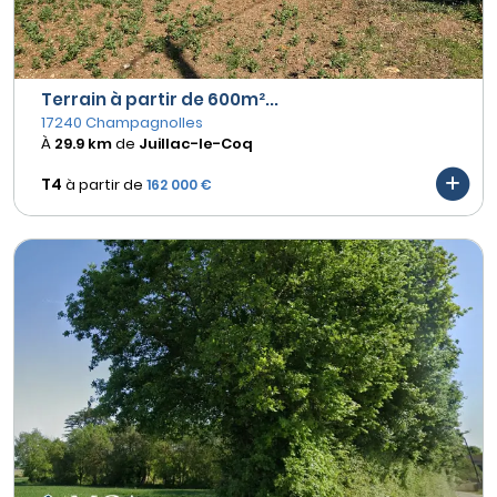
Terrain à partir de 600m²...
17240 Champagnolles
À
29.9 km
de
Juillac-le-Coq
T4
à partir de
162 000 €