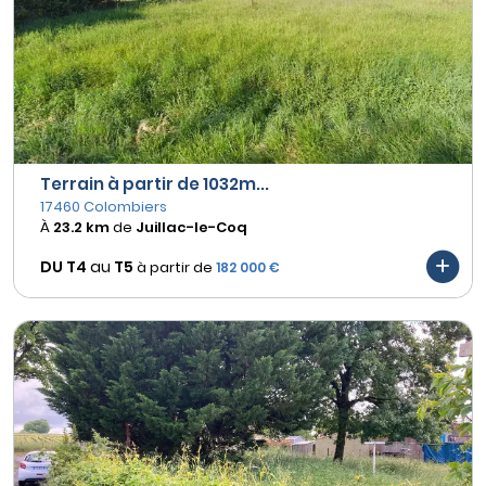
Terrain à partir de 1032m...
17460 Colombiers
À
23.2 km
de
Juillac-le-Coq
DU T4
au
T5
à partir de
182 000 €