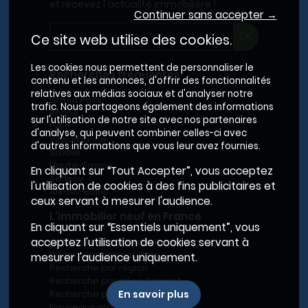
et recevez l'actualité immobilière !
Continuer sans accepter →
Ce site web utilise des cookies.
Les cookies nous permettent de personnaliser le
Recherches fréquentes
contenu et les annonces, d'offrir des fonctionnalités
relatives aux médias sociaux et d'analyser notre
Grand Paris
trafic. Nous partageons également des informations
Rhône
sur l'utilisation de notre site avec nos partenaires
Lyon
d'analyse, qui peuvent combiner celles-ci avec
Villeurbanne
d'autres informations que vous leur avez fournies.
Savoie
Haute-Savoie
En cliquant sur “Tout Accepter”, vous acceptez
Annecy
l'utilisation de cookies à des fins publicitaires et
Aix-les-Bains
ceux servant à mesurer l'audience.
L'immobilier neuf en France
En cliquant sur “Essentiels uniquement”, vous
acceptez l'utilisation de cookies servant à
Le BRS dans la Métropole de Lyon
Promoteurs immobiliers
mesurer l'audience uniquement.
Recherche par région
Recherche par département
En savoir plus
Recherche par ville
Nouveaux programmes