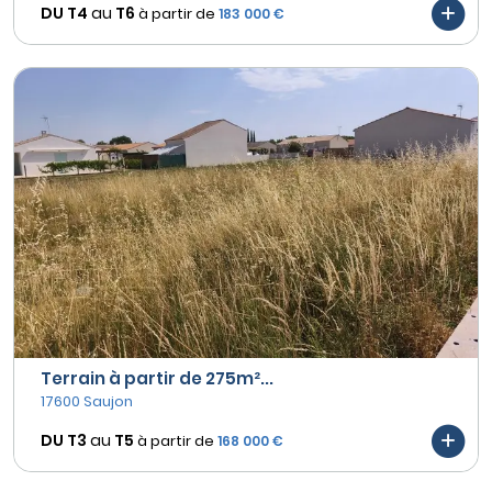
DU T4
au
T6
à partir de
183 000 €
Terrain à partir de 275m²...
17600 Saujon
DU T3
au
T5
à partir de
168 000 €