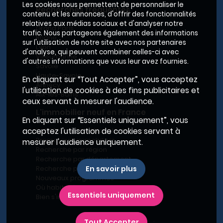
Les cookies nous permettent de personnaliser le
Recherches fréquentes
contenu et les annonces, d'offrir des fonctionnalités
relatives aux médias sociaux et d'analyser notre
Grand Paris
trafic. Nous partageons également des informations
Rhône
sur l'utilisation de notre site avec nos partenaires
Lyon
d'analyse, qui peuvent combiner celles-ci avec
Villeurbanne
d'autres informations que vous leur avez fournies.
Savoie
Haute-Savoie
En cliquant sur “Tout Accepter”, vous acceptez
Annecy
l'utilisation de cookies à des fins publicitaires et
Aix-les-Bains
ceux servant à mesurer l'audience.
L'immobilier neuf en France
En cliquant sur “Essentiels uniquement”, vous
Le BRS dans la Métropole de Lyon
acceptez l'utilisation de cookies servant à
Promoteurs immobiliers
mesurer l'audience uniquement.
Recherche par région
Recherche par département
Recherche par ville
En savoir plus
Nouveaux programmes
Où habiter à Marseille ?
Essentiels uniquement
Bien s'installer
Tout Accepter