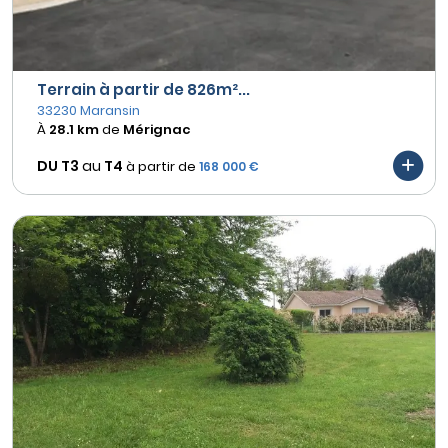
Terrain à partir de 826m²...
33230 Maransin
À
28.1 km
de
Mérignac
DU T3
au
T4
à partir de
168 000 €