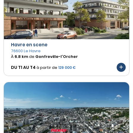
Havre en scene
76600 Le Havre
À
6.8 km
de
Gonfreville-l'Orcher
DU T1 AU
T4
à partir de
129 000 €