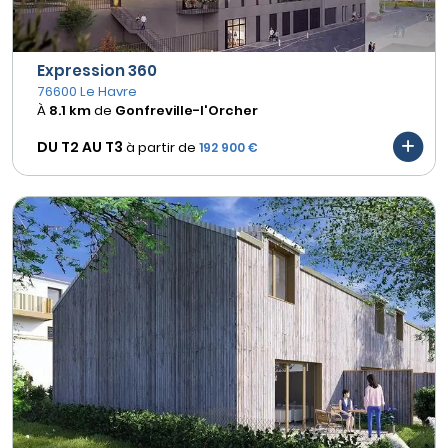
Expression 360
76600 Le Havre
À
8.1 km
de
Gonfreville-l'Orcher
DU T2 AU
T3
à partir de
192 900 €