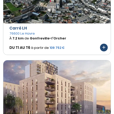
Carré LH
76600 Le Havre
À
7.2 km
de
Gonfreville-l'Orcher
DU T1 AU
T6
à partir de
109 752 €