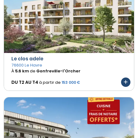
Le clos adele
76600 Le Havre
À
5.6 km
de
Gonfreville-l'Orcher
DU T2 AU
T4
à partir de
153 000 €