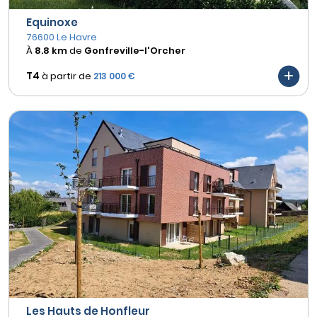
Equinoxe
76600 Le Havre
À
8.8 km
de
Gonfreville-l'Orcher
T4
à partir de
213 000 €
Les Hauts de Honfleur