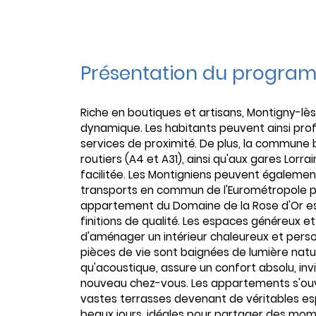
Présentation du progra
Riche en boutiques et artisans, Montigny-l
dynamique. Les habitants peuvent ainsi pr
services de proximité. De plus, la commune 
routiers (A4 et A31), ainsi qu'aux gares Lor
facilitée. Les Montigniens peuvent égaleme
transports en commun de l'Eurométropole p
appartement du Domaine de la Rose d'Or es
finitions de qualité. Les espaces généreux et
d'aménager un intérieur chaleureux et person
pièces de vie sont baignées de lumière natur
qu'acoustique, assure un confort absolu, inv
nouveau chez-vous. Les appartements s'ouvr
vastes terrasses devenant de véritables es
beaux jours, idéales pour partager des mome