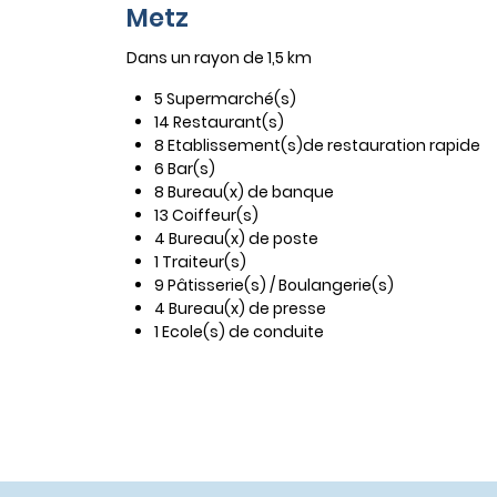
Metz
Dans un rayon de 1,5 km
5 Supermarché(s)
14 Restaurant(s)
8 Etablissement(s)de restauration rapide
6 Bar(s)
8 Bureau(x) de banque
13 Coiffeur(s)
4 Bureau(x) de poste
1 Traiteur(s)
9 Pâtisserie(s) / Boulangerie(s)
4 Bureau(x) de presse
1 Ecole(s) de conduite