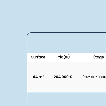
Surface
Prix (€)
Étage
44 m²
204 000 €
Rez-de-chau