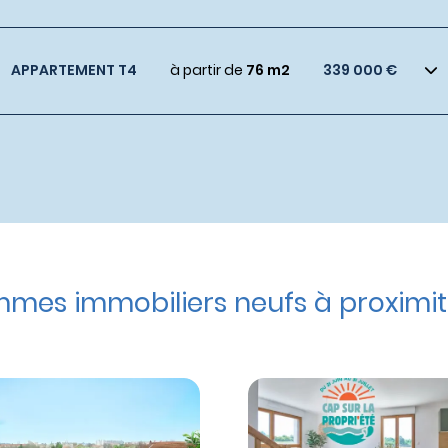
APPARTEMENT T4
à partir de
76 m2
339 000 €
mes immobiliers neufs à proximit