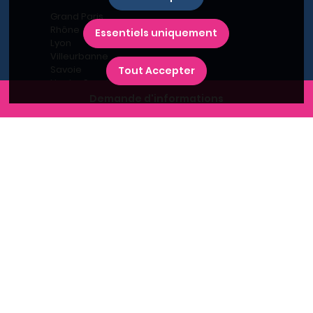
Grand Paris
Rhône
Essentiels uniquement
Lyon
Villeurbanne
Savoie
Tout Accepter
Haute-Savoie
Annecy
Demande d'informations
Aix-les-Bains
L'immobilier neuf en France
Le BRS dans la Métropole de Lyon
Promoteurs immobiliers
Recherche par région
Recherche par département
Recherche par ville
Nouveaux programmes
Où habiter à Marseille ?
Bien s'installer
Plan du site
-
Conditions générales d’utilisation
-
Charte de confidentialité
-
Mentions légales