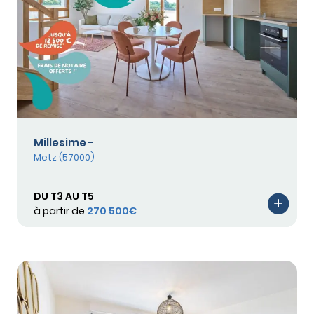
Millesime -
Metz (57000)
DU T3 AU T5
à partir de
270 500€