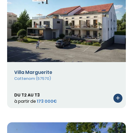
Villa Marguerite
Cattenom (57570)
DU T2 AU T3
à partir de
173 000€