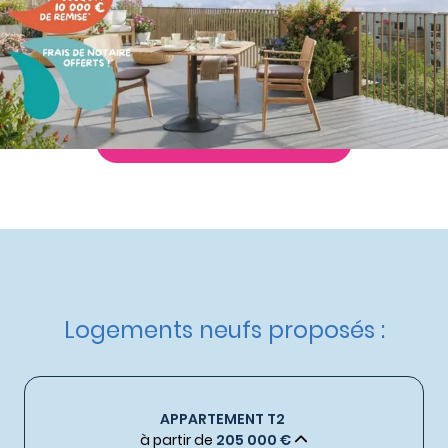
Nos autres appartements neufs
à Metz
Livraison :
4ème trimestre 2028
Etat d'avancement :
Lancement
Éligible :
TVA réduite
,
Dispositif Jeanbrun
Demande de documentation
Logements neufs proposés :
APPARTEMENT T2
à partir de
205 000 €