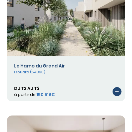
Le Hamo du Grand Air
Frouard (54390)
DU T2 AU T3
à partir de
150 518€