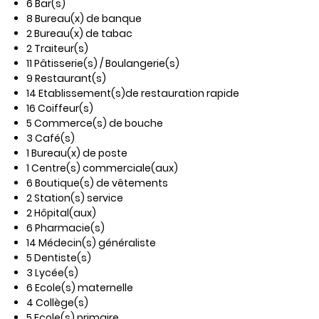
6 Bar(s)
8 Bureau(x) de banque
2 Bureau(x) de tabac
2 Traiteur(s)
11 Pâtisserie(s) / Boulangerie(s)
9 Restaurant(s)
14 Etablissement(s)de restauration rapide
16 Coiffeur(s)
5 Commerce(s) de bouche
3 Café(s)
1 Bureau(x) de poste
1 Centre(s) commerciale(aux)
6 Boutique(s) de vêtements
2 Station(s) service
2 Hôpital(aux)
6 Pharmacie(s)
14 Médecin(s) généraliste
5 Dentiste(s)
3 Lycée(s)
6 Ecole(s) maternelle
4 Collège(s)
5 Ecole(s) primaire