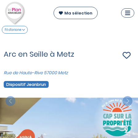
Ma sélection
Fil d'ariane
Arc en Seille à Metz
Rue de Haute-Rive 57000 Metz
Dispositif Jeanbrun
Previous
Nex
VOIR SUR LA CARTE
Appartements du T2 au T4
à partir de
205 000 €