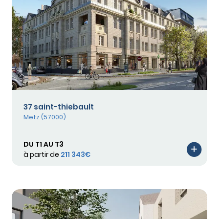
37 saint-thiebault
Metz (57000)
DU T1 AU T3
à partir de
211 343€