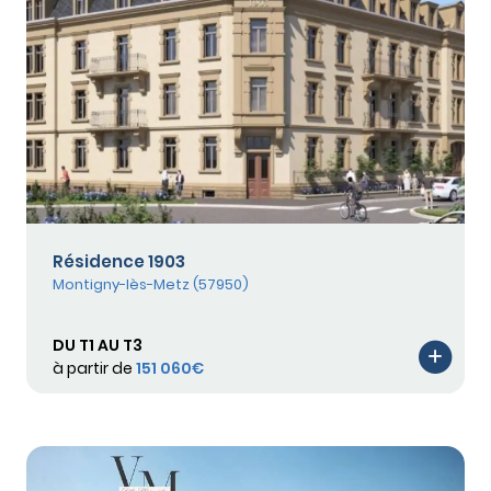
Résidence 1903
Montigny-lès-Metz (57950)
DU T1 AU T3
à partir de
151 060€