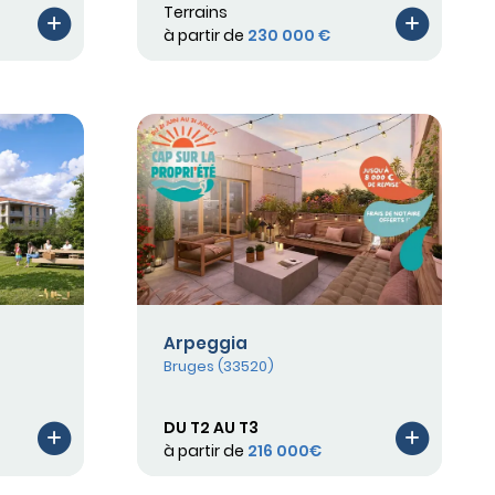
Terrains
à partir de
230 000 €
Arpeggia
Bruges (33520)
DU T2 AU T3
à partir de
216 000€