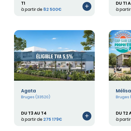
T1
DU T1 
à partir de
82 500€
à parti
Agata
Mélis
Bruges (33520)
Bruges 
DU T3 AU T4
DU T2 
à partir de
275 179€
à parti