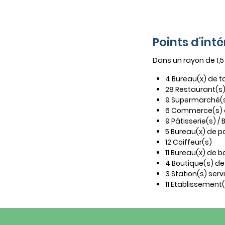
Points d'int
Dans un rayon de 1,
4 Bureau(x) de 
28 Restaurant(s
9 Supermarché(
6 Commerce(s) 
9 Pâtisserie(s) /
5 Bureau(x) de p
12 Coiffeur(s)
11 Bureau(x) de 
4 Boutique(s) d
3 Station(s) serv
11 Etablissement