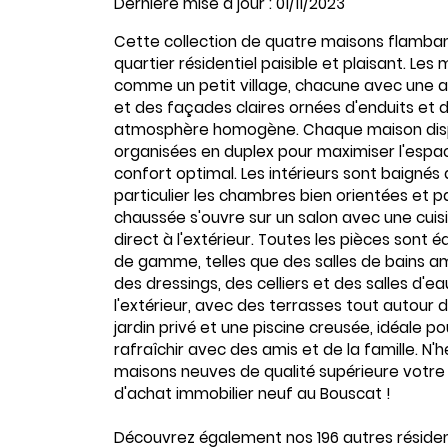
Dernière mise à jour : 01/11/2023
Cette collection de quatre maisons flamban
quartier résidentiel paisible et plaisant. Le
comme un petit village, chacune avec une 
et des façades claires ornées d'enduits et 
atmosphère homogène. Chaque maison disp
organisées en duplex pour maximiser l'espac
confort optimal. Les intérieurs sont baignés 
particulier les chambres bien orientées et pa
chaussée s'ouvre sur un salon avec une cuis
direct à l'extérieur. Toutes les pièces sont é
de gamme, telles que des salles de bains 
des dressings, des celliers et des salles d'ea
l'extérieur, avec des terrasses tout autour 
jardin privé et une piscine creusée, idéale pou
rafraîchir avec des amis et de la famille. N'h
maisons neuves de qualité supérieure votre 
d'achat immobilier neuf au Bouscat !
Découvrez également nos 196 autres résiden