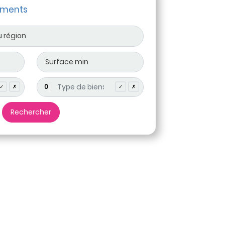
ements
0
✓
✗
✓
✗