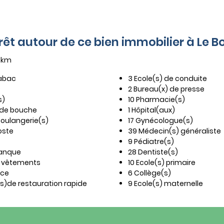
érêt autour de ce bien immobilier à Le 
5 km
tabac
3 Ecole(s) de conduite
)
2 Bureau(x) de presse
s)
10 Pharmacie(s)
de bouche
1 Hôpital(aux)
 Boulangerie(s)
17 Gynécologue(s)
oste
39 Médecin(s) généraliste
9 Pédiatre(s)
banque
28 Dentiste(s)
e vêtements
10 Ecole(s) primaire
ice
6 Collège(s)
(s)de restauration rapide
9 Ecole(s) maternelle