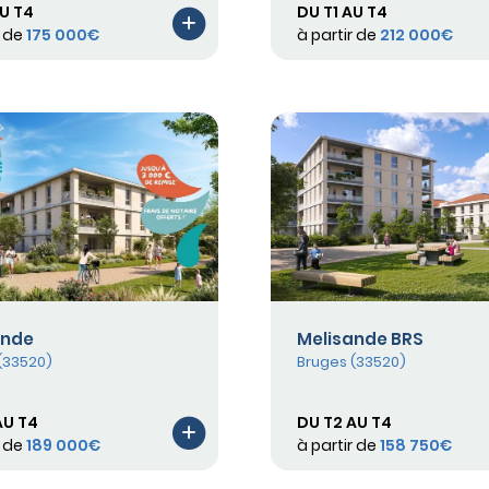
AU T4
DU T1 AU T4
r de
175 000€
à partir de
212 000€
ande
Melisande BRS
(33520)
Bruges (33520)
AU T4
DU T2 AU T4
r de
189 000€
à partir de
158 750€