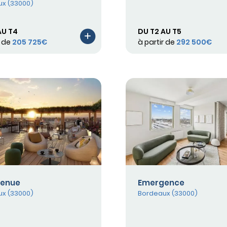
x (33000)
AU T4
DU T2 AU T5
r de
205 725€
à partir de
292 500€
venue
Emergence
x (33000)
Bordeaux (33000)