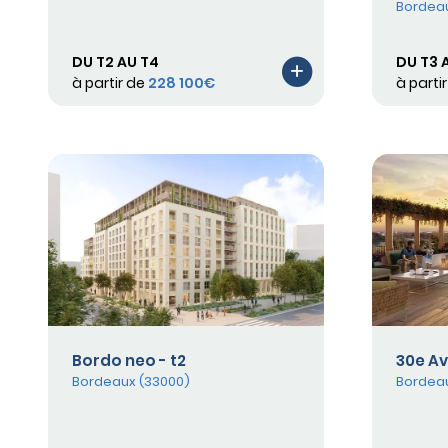
Bordeau
DU T2 AU T4
DU T3 
à partir de
228 100€
à parti
Bordo neo - t2
30e A
Bordeaux (33000)
Bordeau