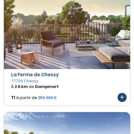
La Ferme de Chessy
77700 Chessy
À
2.5 km
de
Dampmart
T1
à partir de
256 000 €