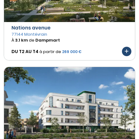
Nations avenue
77144 Montévrain
À
3.1 km
de
Dampmart
DU T2 AU
T4
à partir de
269 000 €