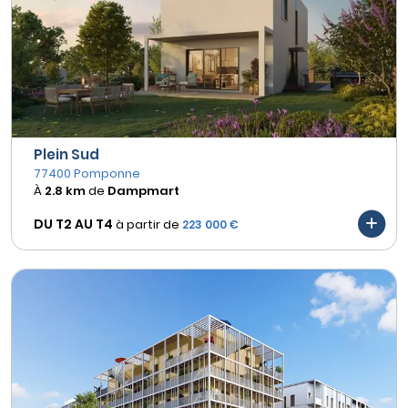
Plein Sud
77400 Pomponne
À
2.8 km
de
Dampmart
DU T2 AU
T4
à partir de
223 000 €