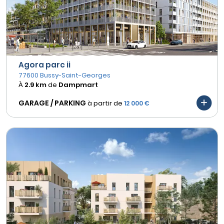
Agora parc ii
77600 Bussy-Saint-Georges
À
2.9 km
de
Dampmart
GARAGE / PARKING
à partir de
12 000 €