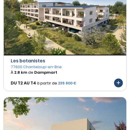
Les botanistes
77600 Chanteloup-en-Brie
À
2.8 km
de
Dampmart
DU T2 AU
T4
à partir de
235 900 €