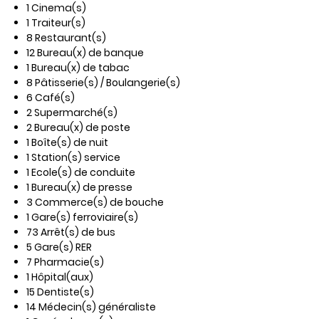
1 Cinema(s)
1 Traiteur(s)
8 Restaurant(s)
12 Bureau(x) de banque
1 Bureau(x) de tabac
8 Pâtisserie(s) / Boulangerie(s)
6 Café(s)
2 Supermarché(s)
2 Bureau(x) de poste
1 Boîte(s) de nuit
1 Station(s) service
1 Ecole(s) de conduite
1 Bureau(x) de presse
3 Commerce(s) de bouche
1 Gare(s) ferroviaire(s)
73 Arrêt(s) de bus
5 Gare(s) RER
7 Pharmacie(s)
1 Hôpital(aux)
15 Dentiste(s)
14 Médecin(s) généraliste