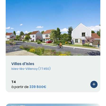
Villas d'Isles
Isles-lès-Villenoy (77450)
T4
à partir de
339 800€