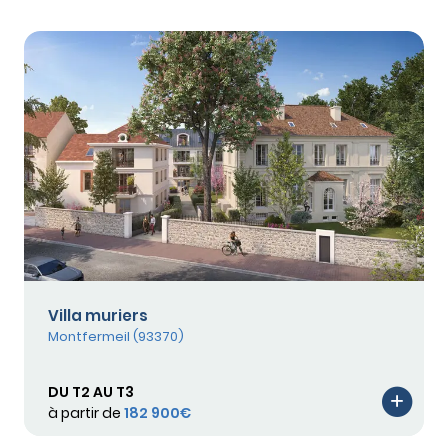
Villa muriers
Montfermeil (93370)
DU T2 AU T3
à partir de
182 900€