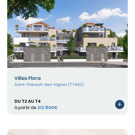
Villas Flora
Saint-Thibault-des-Vignes (77400)
DU T2 AU T4
à partir de
212 800€