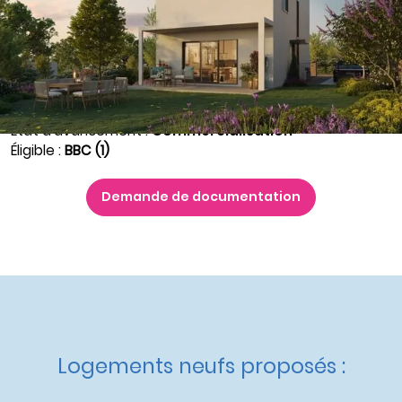
Nos autres appartements neufs
à Pomponne
Maisons
du T4 au T5
à partir de
451 700 €
Nos autres maisons neuves
à Pomponne
Livraison :
2ème trimestre 2028
Etat d'avancement :
Commercialisation
Éligible :
BBC (1)
Demande de documentation
Logements neufs proposés :