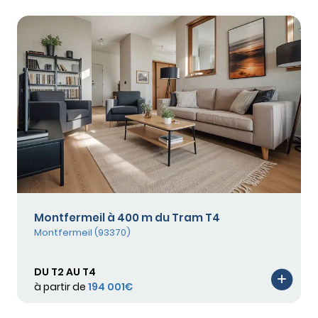
Montfermeil à 400 m du Tram T4
Montfermeil (93370)
DU T2 AU T4
à partir de
194 001€