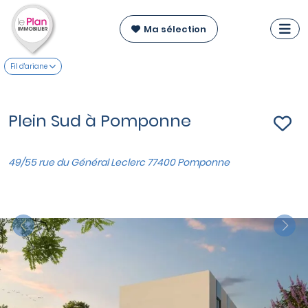
Ma sélection
Fil d'ariane
Plein Sud à Pomponne
49/55 rue du Général Leclerc 77400 Pomponne
Previous
Nex
VOIR SUR LA CARTE
Appartements du T2 au T4
à partir de
223 000 €