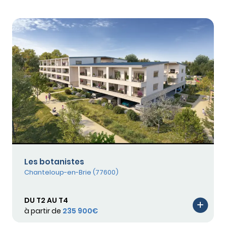
Les botanistes
Chanteloup-en-Brie (77600)
DU T2 AU T4
à partir de
235 900€