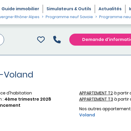
Guide
immobilier
Simulateurs & Outils
Actualités
vergne-Rhône-Alpes
Programme neuf Savoie
Programme neuf
Demande d'informati
t-Voland
ce d'habitation
APPARTEMENT T2
à partir
n :
4ème trimestre 2028
APPARTEMENT T3
à partir
ancement
Nos autres appartement
Voland