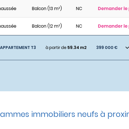
haussée
Balcon (13 m²)
NC
Demander le 
haussée
Balcon (12 m²)
NC
Demander le 
APPARTEMENT T3
à partir de
59.34 m2
399 000 €
ammes immobiliers neufs à proxi