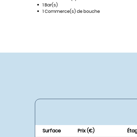
1 Bar(s)
1 Commerce(s) de bouche
Surface
Prix (€)
Éta