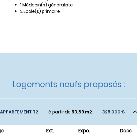
1 Médecin(s) généraliste
2 Ecole(s) primaire
Logements neufs proposés :
APPARTEMENT T2
à partir de
53.89 m2
325 000 €
ge
Ext.
Expo.
Docs