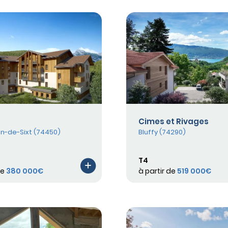
Cimes et Rivages
n-de-Sixt (74450)
Bluffy (74290)
T4
de
380 000€
à partir de
519 000€