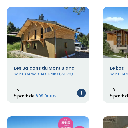
Les Balcons du Mont Blanc
Le kos
Saint-Gervais-les-Bains (74170)
Saint-Jea
T5
T3
à partir de
899 900€
à partir 