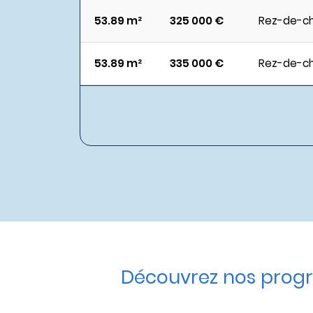
53.89 m²
325 000 €
Rez-de-c
53.89 m²
335 000 €
Rez-de-c
Découvrez nos progr