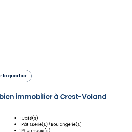
 le quartier
e bien immobilier à Crest-Voland
1 Café(s)
1 Pâtisserie(s) / Boulangerie(s)
1 Pharmacie(s)