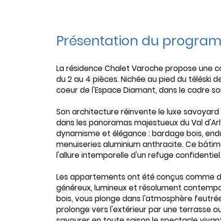
Présentation du progra
La résidence Chalet Varoche propose une co
du 2 au 4 pièces. Nichée au pied du téléski d
coeur de l'Espace Diamant, dans le cadre 
Son architecture réinvente le luxe savoyard a
dans les panoramas majestueux du Val d'Arl
dynamisme et élégance : bardage bois, endui
menuiseries aluminium anthracite. Ce bâti
l'allure intemporelle d'un refuge confidentiel
Les appartements ont été conçus comme de
généreux, lumineux et résolument contempora
bois, vous plonge dans l'atmosphère feutr
prolonge vers l'extérieur par une terrasse o
savourer en toute saison le spectacle vivant