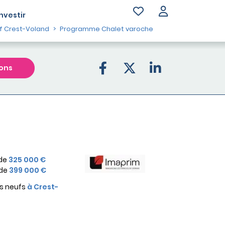
Investir
 Crest-Voland
Programme Chalet varoche
ons
 de
325 000 €
 de
399 000 €
s neufs
à Crest-