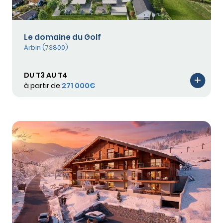
Le domaine du Golf
Arbin (73800)
DU T3 AU T4
à partir de
271 000€