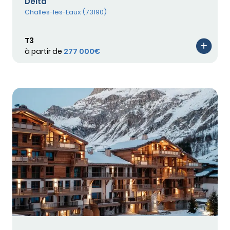
Delta
Challes-les-Eaux (73190)
T3
à partir de
277 000€