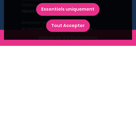
Diffusez votre programme
Essentiels uniquement
Newsletter
Inscrivez-vous à la newsletter,
Tout Accepter
et recevez l'actualité immobilière !
Demande d'informations
Recherches fréquentes
Grand Paris
Rhône
Lyon
Villeurbanne
Savoie
Haute-Savoie
Annecy
Aix-les-Bains
L'immobilier neuf en France
Le BRS dans la Métropole de Lyon