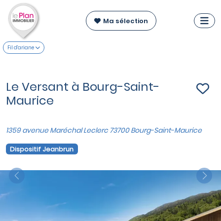
Ma sélection
Fil d'ariane
Le Versant à Bourg-Saint-
Maurice
1359 avenue Maréchal Leclerc 73700 Bourg-Saint-Maurice
Dispositif Jeanbrun
Previous
Nex
VOIR SUR LA CARTE