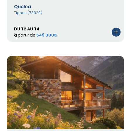
Quelea
Tignes (73320)
DU T2 AU T4
à partir de
549 000€