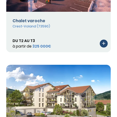
Chalet varoche
Crest-Voland (73590)
DU T2 AU T3
à partir de
325 000€