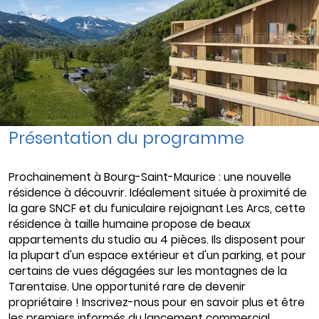
Livraison :
4ème trimestre 2027
Etat d'avancement :
Avant première
Éligible :
Prêt à taux 0% - PTZ+
,
Dispositif Jeanbrun
Demande de documentation
Présentation du programme
Prochainement à Bourg-Saint-Maurice : une nouvelle
résidence à découvrir. Idéalement située à proximité de
la gare SNCF et du funiculaire rejoignant Les Arcs, cette
résidence à taille humaine propose de beaux
appartements du studio au 4 pièces. Ils disposent pour
la plupart d'un espace extérieur et d'un parking, et pour
certains de vues dégagées sur les montagnes de la
Tarentaise. Une opportunité rare de devenir
propriétaire ! Inscrivez-nous pour en savoir plus et être
les premiers informés du lancement commercial.