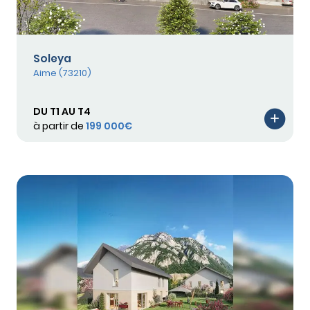
Soleya
Aime (73210)
DU T1 AU T4
à partir de
199 000€