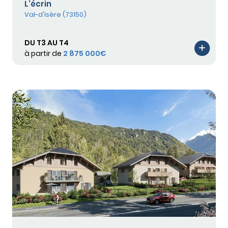
L'écrin
Val-d'Isère (73150)
DU T3 AU T4
à partir de
2 875 000€