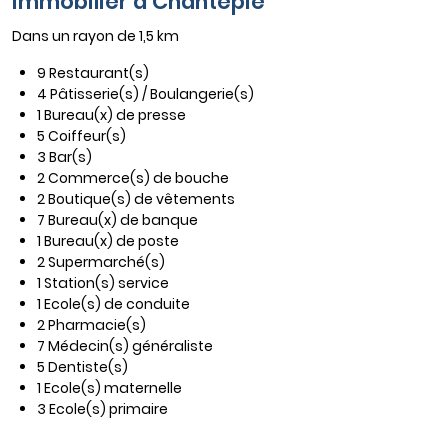
immobilier à Chantepie
Dans un rayon de 1,5 km
9 Restaurant(s)
4 Pâtisserie(s) / Boulangerie(s)
1 Bureau(x) de presse
5 Coiffeur(s)
3 Bar(s)
2 Commerce(s) de bouche
2 Boutique(s) de vêtements
7 Bureau(x) de banque
1 Bureau(x) de poste
2 Supermarché(s)
1 Station(s) service
1 Ecole(s) de conduite
2 Pharmacie(s)
7 Médecin(s) généraliste
5 Dentiste(s)
1 Ecole(s) maternelle
3 Ecole(s) primaire