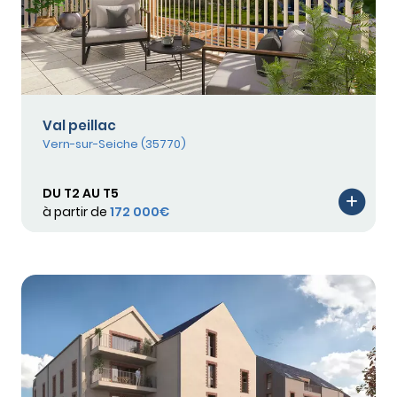
Val peillac
Vern-sur-Seiche (35770)
DU T2 AU T5
à partir de
172 000€