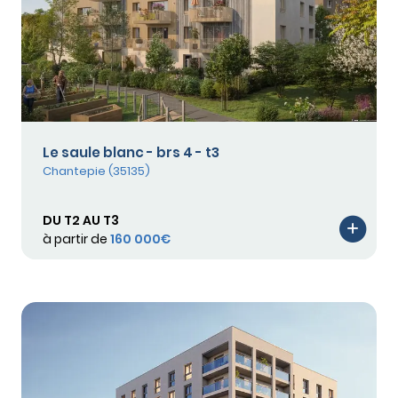
Le saule blanc - brs 4 - t3
Chantepie (35135)
DU T2 AU T3
à partir de
160 000€