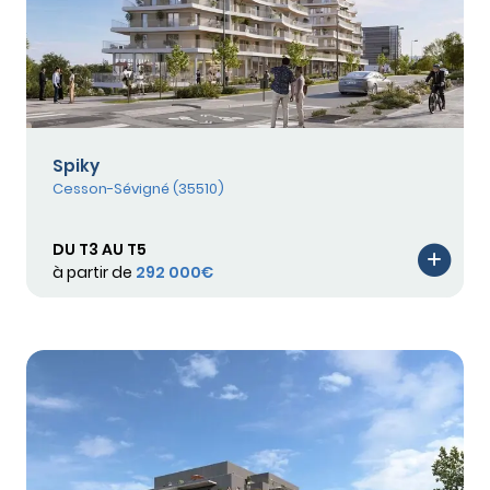
Spiky
Cesson-Sévigné (35510)
DU T3 AU T5
à partir de
292 000€