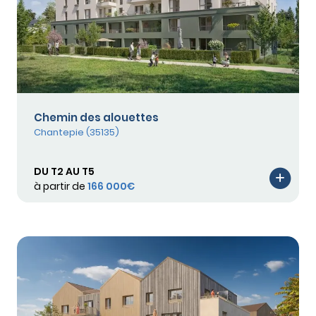
Chemin des alouettes
Chantepie (35135)
DU T2 AU T5
à partir de
166 000€