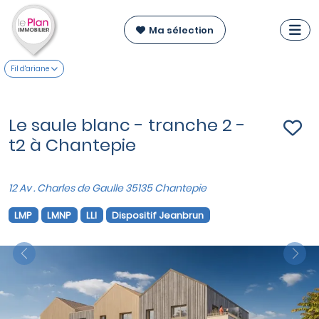
Ma sélection
Fil d'ariane
Le saule blanc - tranche 2 -
t2 à Chantepie
12 Av . Charles de Gaulle 35135 Chantepie
LMP
LMNP
LLI
Dispositif Jeanbrun
Previous
Nex
VOIR SUR LA CARTE
Appartements T2