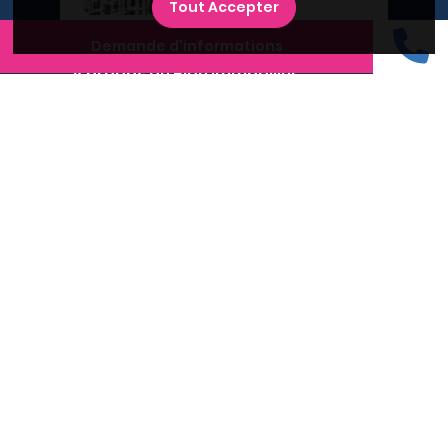
Tout Accepter
Demande d'informations
A propos du Plan Immobilier
Qui sommes-nous ?
Recrutement
Contactez-nous
Diffusez votre programme
Newsletter
Inscrivez-vous à la newsletter,
et recevez l'actualité immobilière !
Recherches fréquentes
Grand Paris
Rhône
Lyon
Villeurbanne