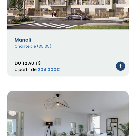
Manoli
Chantepie (35135)
DU T2 AU T3
à partir de
208 000€