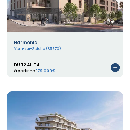
Harmonia
Vern-sur-Seiche (35770)
DU T2 AU T4
à partir de
179 000€