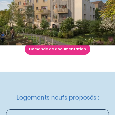
à partir de
175 000 €
Nos autres appartements neufs
à Chantepie
Livraison :
2ème trimestre 2028
Etat d'avancement :
Travaux en cours
Éligible :
Statut LMP
,
Statut LMNP
,
Bail Réel Solidaire
,
Logement Locatif Intermédiaire
,
Dispositif Jeanbrun
Demande de documentation
Logements neufs proposés :