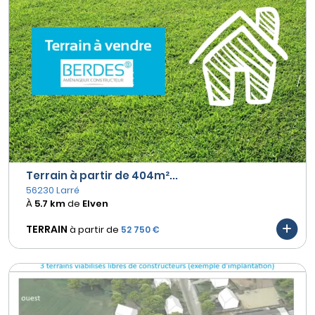
Terrain à partir de 404m²...
56230 Larré
À
5.7 km
de
Elven
TERRAIN
à partir de
52 750 €