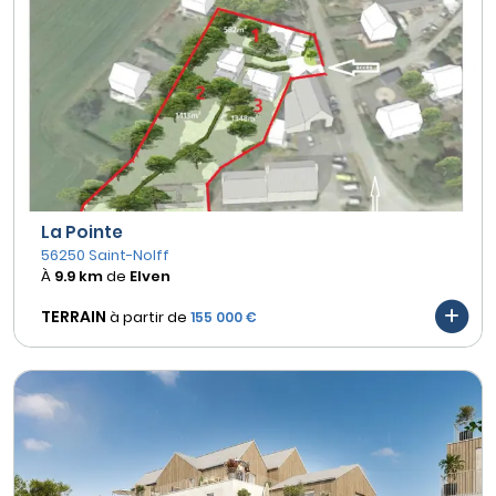
La Pointe
56250 Saint-Nolff
À
9.9 km
de
Elven
TERRAIN
à partir de
155 000 €