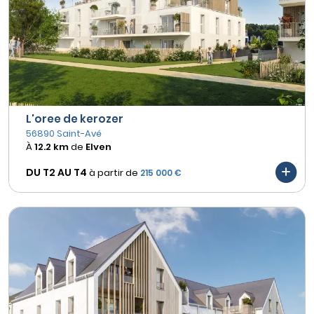
L'oree de kerozer
56890 Saint-Avé
À
12.2 km
de
Elven
DU T2 AU
T4
à partir de
215 000 €