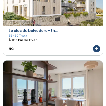
Le clos du belvedere - th...
56450 Theix
À
12.5 km
de
Elven
NC