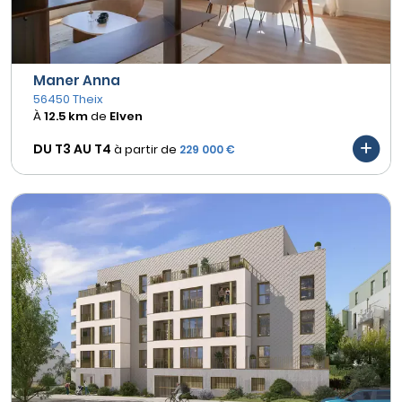
Maner Anna
56450 Theix
À
12.5 km
de
Elven
DU T3 AU
T4
à partir de
229 000 €