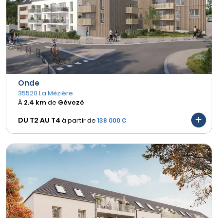
Onde
35520 La Mézière
À
2.4 km
de
Gévezé
DU T2 AU
T4
à partir de
138 000 €