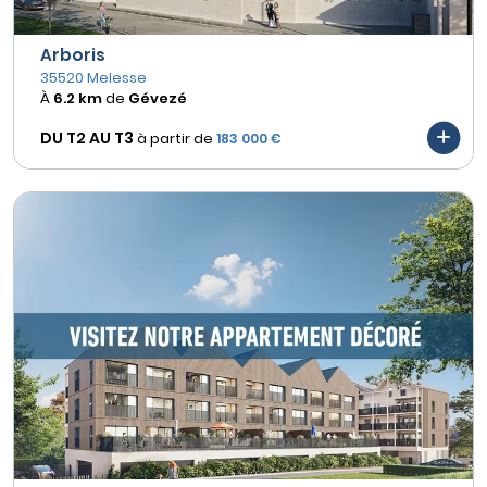
Arboris
35520 Melesse
À
6.2 km
de
Gévezé
DU T2 AU
T3
à partir de
183 000 €