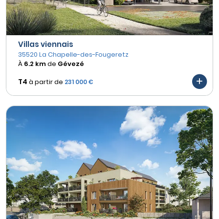
Villas viennais
35520 La Chapelle-des-Fougeretz
À
6.2 km
de
Gévezé
T4
à partir de
231 000 €