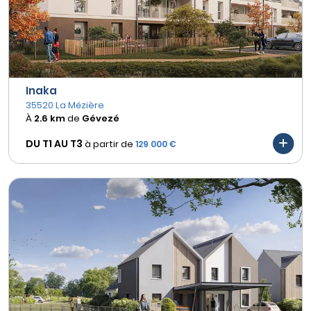
Inaka
35520 La Mézière
À
2.6 km
de
Gévezé
DU T1 AU
T3
à partir de
129 000 €