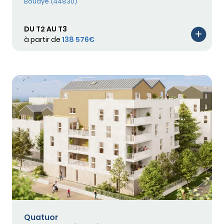
Bouaye (44830)
DU T2 AU T3
à partir de
138 576€
Quatuor