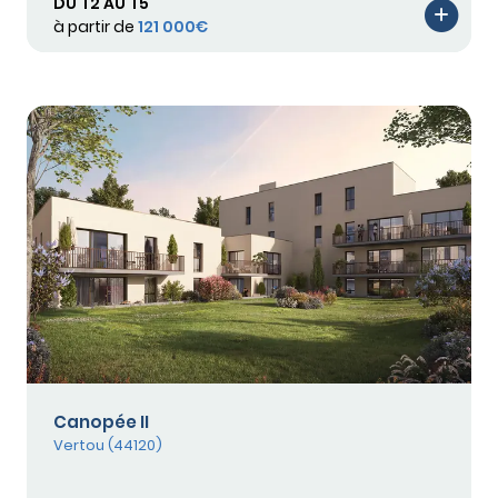
DU T2 AU T5
à partir de
121 000€
Canopée II
Vertou (44120)