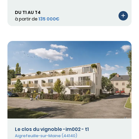
DU T1 AU T4
à partir de
135 000€
Le clos du vignoble -im002 - t1
Aigrefeuille-sur-Maine (44140)