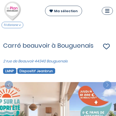
Ma sélection
Fil d'ariane
Carré beauvoir à Bouguenais
2 rue de Beauvoir 44340 Bouguenais
LMNP
Dispositif Jeanbrun
Previous
Nex
VOIR SUR LA CARTE
Appartements du T2 au T4
à partir de
214 900 €