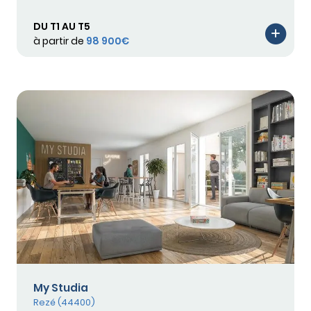
DU T1 AU T5
à partir de
98 900€
My Studia
Rezé (44400)