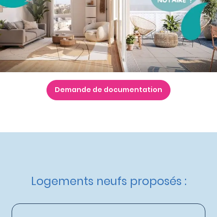
Nos autres appartements neufs
à Bouguenais
Livraison :
4ème trimestre 2027
Etat d'avancement :
Travaux en cours
Éligible :
Prêt à taux 0% - PTZ+
,
Statut LMNP
,
Réglementation Environnementale 2020
,
Dispositif
Jeanbrun
Demande de documentation
Logements neufs proposés :