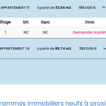
APPARTEMENT T1
à partir de
33.64 m2
186 000 €
Étage
Ext.
Expo.
Docs
1
NC
NC
Demander le pla
APPARTEMENT T4
à partir de
85.74 m2
382 000 €
rammes immobiliers neufs à pro