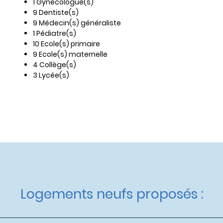
1 Gynécologue(s)
9 Dentiste(s)
9 Médecin(s) généraliste
1 Pédiatre(s)
10 Ecole(s) primaire
9 Ecole(s) maternelle
4 Collège(s)
3 Lycée(s)
Logements neufs proposés :