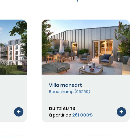
Villa mansart
Beauchamp (95250)
DU T2 AU T3
à partir de
261 000€