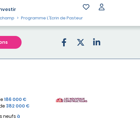
Investir
uchamp
Programme L'Ecrin de Pasteur
ons
de
186 000 €
 de
382 000 €
s neufs
à