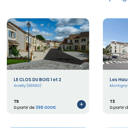
LE CLOS DU BOIS 1 et 2
Les Hau
Andilly (95580)
Montigny-
T5
T3
à partir de
398 000€
à partir 