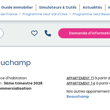
Guide
immobilier
Simulateurs & Outils
Actualités
-de-France
Programme neuf Val d'Oise
Programme neuf Bea
Demande d'informati
Beauchamp
ce d'habitation
APPARTEMENT T1
à partir 
n :
3ème trimestre 2026
APPARTEMENT T4
à partir
ommercialisation
Nos autres appartement
Beauchamp