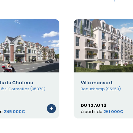
ts du Chateau
Villa mansart
lès-Cormeilles (95370)
Beauchamp (95250)
DU T2 AU T3
de
285 000€
à partir de
261 000€