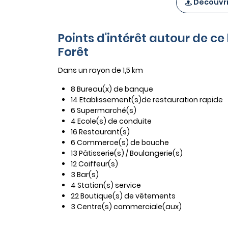
Découvrir
Points d'intérêt autour de ce
Forêt
Dans un rayon de 1,5 km
8 Bureau(x) de banque
14 Etablissement(s)de restauration rapide
6 Supermarché(s)
4 Ecole(s) de conduite
16 Restaurant(s)
6 Commerce(s) de bouche
13 Pâtisserie(s) / Boulangerie(s)
12 Coiffeur(s)
3 Bar(s)
4 Station(s) service
22 Boutique(s) de vêtements
3 Centre(s) commerciale(aux)