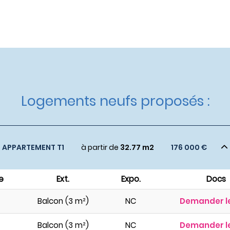
Logements neufs proposés :
APPARTEMENT T1
à partir de
32.77 m2
176 000 €
e
Ext.
Expo.
Docs
Balcon (3 m²)
NC
Demander le
Balcon (3 m²)
NC
Demander le