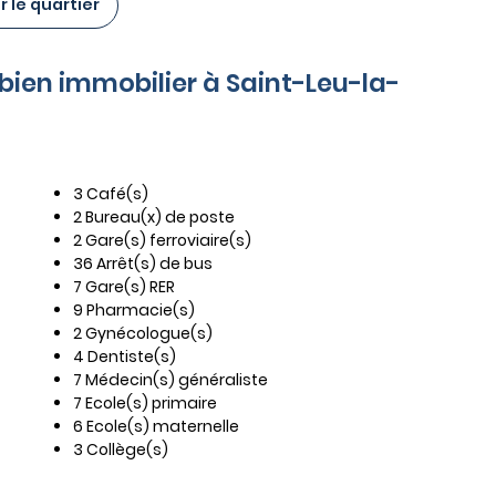
 le quartier
 bien immobilier à Saint-Leu-la-
3 Café(s)
2 Bureau(x) de poste
2 Gare(s) ferroviaire(s)
36 Arrêt(s) de bus
7 Gare(s) RER
9 Pharmacie(s)
2 Gynécologue(s)
4 Dentiste(s)
7 Médecin(s) généraliste
7 Ecole(s) primaire
6 Ecole(s) maternelle
3 Collège(s)