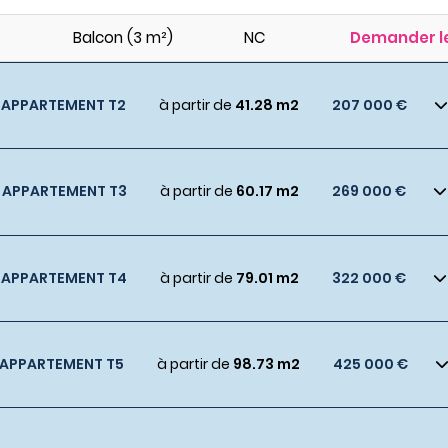
Balcon (3 m²)
NC
Demander le
APPARTEMENT T2
à partir de
41.28 m2
207 000 €
APPARTEMENT T3
à partir de
60.17 m2
269 000 €
APPARTEMENT T4
à partir de
79.01 m2
322 000 €
APPARTEMENT T5
à partir de
98.73 m2
425 000 €