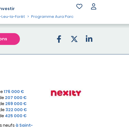
Investir
-Leu-la-Forêt
Programme Aura Parc
ons
de
176 000 €
 de
207 000 €
 de
269 000 €
 de
322 000 €
 de
425 000 €
s neufs
à Saint-