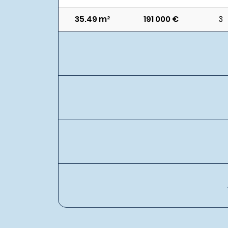
35.49 m²
191 000 €
3