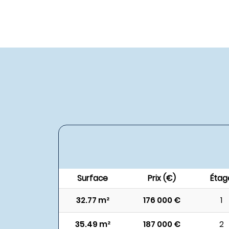
Surface
Prix (€)
Étag
32.77 m²
176 000 €
1
35.49 m²
187 000 €
2