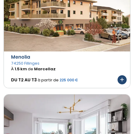
Menolia
74250 Fillinges
À
1.5 km
de
Marcellaz
DU T2 AU
T3
à partir de
225 000 €