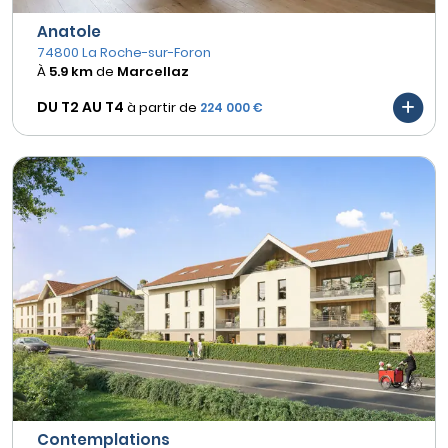
Anatole
74800 La Roche-sur-Foron
À
5.9 km
de
Marcellaz
DU T2 AU
T4
à partir de
224 000 €
Contemplations