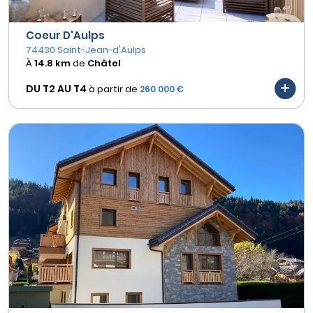
Coeur D'Aulps
74430 Saint-Jean-d'Aulps
À
14.8 km
de
Châtel
DU T2 AU
T4
à partir de
260 000 €