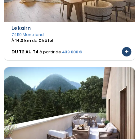
Le kairn
74110 Montriond
À
14.3 km
de
Châtel
DU T2 AU
T4
à partir de
439 000 €