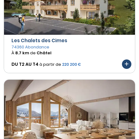
Les Chalets des Cimes
74360 Abondance
À
8.7 km
de
Châtel
DU T2 AU
T4
à partir de
220 200 €