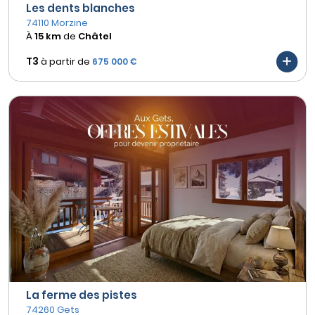
Les dents blanches
74110 Morzine
À
15 km
de
Châtel
T3
à partir de
675 000 €
La ferme des pistes
74260 Gets