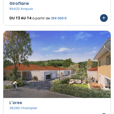
Giroflarie
69420 Ampuis
DU T3 AU
T4
à partir de
256 000 €
L'oree
38260 Champier