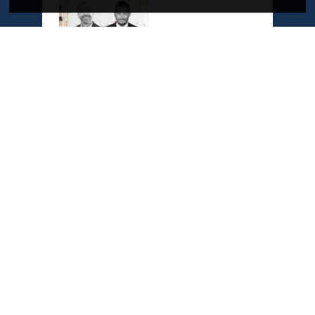
A propos du Plan Immobilier
Qui sommes-nous ?
Recrutement
Contactez-nous
Diffusez votre programme
Newsletter
Inscrivez-vous à la newsletter,
et recevez l'actualité immobilière !