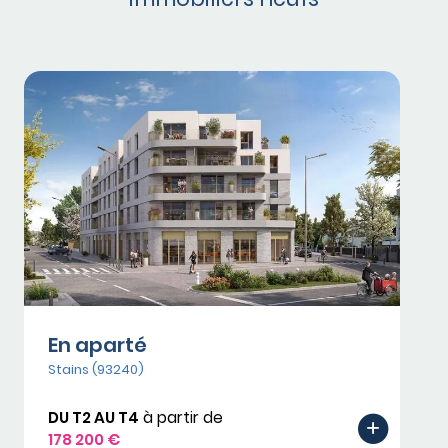
En aparté
Stains (93240)
DU T2 AU T4
à partir de
178 200 €