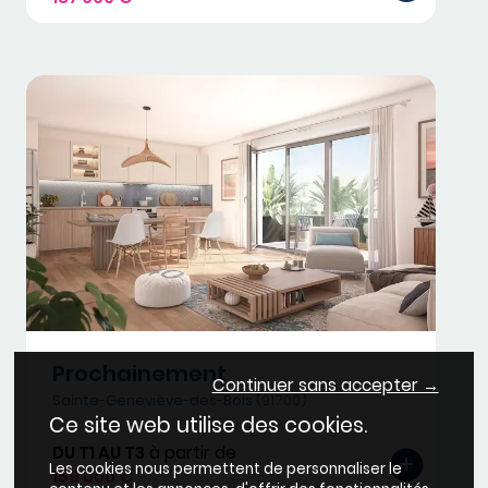
Prochainement
Continuer sans accepter →
Sainte-Geneviève-des-Bois (91700)
Ce site web utilise des cookies.
DU T1 AU T3
à partir de
Les cookies nous permettent de personnaliser le
159 000 €