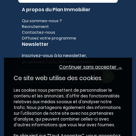
A propos du Plan Immobilier
Qui sommes-nous ?
Recrutement
Contactez-nous
Diffusez votre programme
Newsletter
Inscrivez-vous à la newsletter,
et recevez l'actualité immobilière !
Continuer sans accepter →
Ce site web utilise des cookies.
Les cookies nous permettent de personnaliser le
Recherches fréquentes
contenu et les annonces, d'offrir des fonctionnalités
relatives aux médias sociaux et d'analyser notre
Grand Paris
trafic. Nous partageons également des informations
Rhône
sur l'utilisation de notre site avec nos partenaires
Lyon
d'analyse, qui peuvent combiner celles-ci avec
Villeurbanne
d'autres informations que vous leur avez fournies.
Savoie
Haute-Savoie
En cliquant sur “Tout Accepter”, vous acceptez