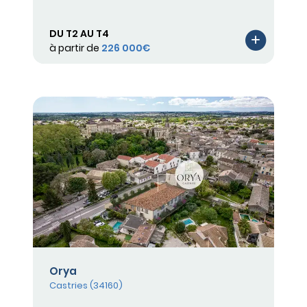
DU T2 AU T4
à partir de
226 000€
Orya
Castries (34160)