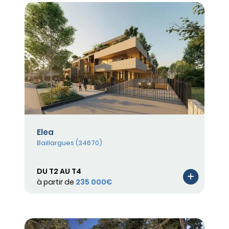
Elea
Baillargues (34670)
DU T2 AU T4
à partir de
235 000€