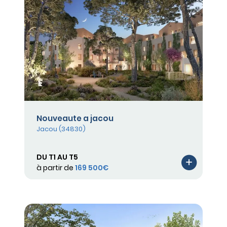
Nouveaute a jacou
Jacou (34830)
DU T1 AU T5
à partir de
169 500€