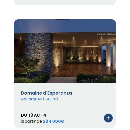
Domaine d’Esperanza
Baillargues (34670)
DU T3 AU T4
à partir de
284 000€