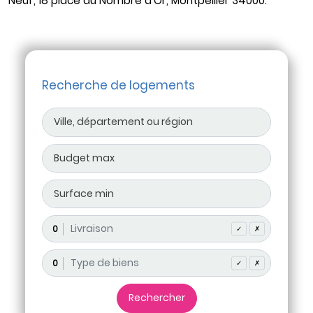
Neuf, 18 place du Nombre d'Or, Montpellier 34000.
Recherche de logements
0
✓
✗
0
✓
✗