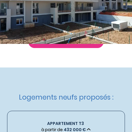
Nos autres appartements neufs
à Vallauris
Livraison :
4ème trimestre 2026
Etat d'avancement :
Avant première
Éligible :
Statut LMP
,
Statut LMNP
Demande de documentation
Logements neufs proposés :
APPARTEMENT T3
à partir de
432 000 €