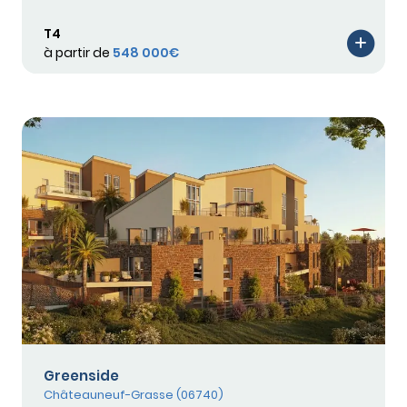
T4
à partir de
548 000€
Greenside
Châteauneuf-Grasse (06740)