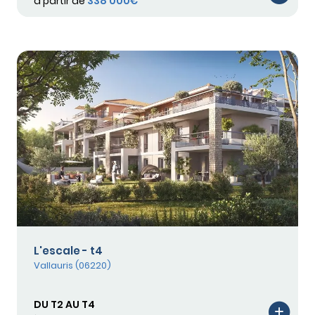
à partir de
338 000€
L'escale - t4
Vallauris (06220)
DU T2 AU T4