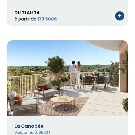
DU T1 AU T4
à partir de
173 500€
La Canopée
Valbonne (06560)