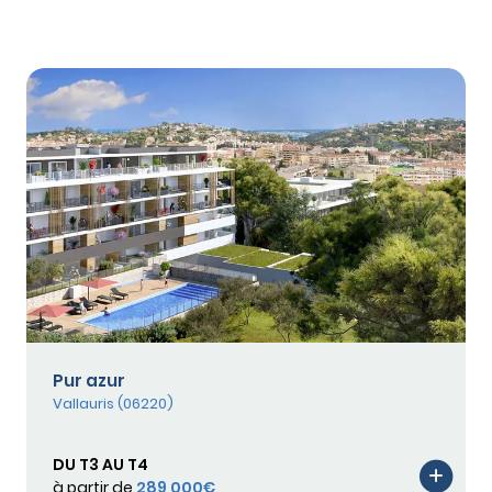
Pur azur
Vallauris (06220)
DU T3 AU T4
à partir de
289 000€