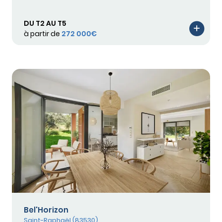
DU T2 AU T5
à partir de
272 000€
Bel'Horizon
Saint-Raphaël (83530)