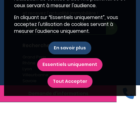
ceux servant à mesurer l'audience.
Inscrivez-vous à la newsletter,
et recevez l'actualité immobilière !
En cliquant sur “Essentiels uniquement”, vous
acceptez l'utilisation de cookies servant à
mesurer l'audience uniquement.
Recherches fréquentes
En savoir plus
Grand Paris
Rhône
Essentiels uniquement
Lyon
Villeurbanne
Savoie
Tout Accepter
Haute-Savoie
Annecy
Demande d'informations
Aix-les-Bains
L'immobilier neuf en France
Le BRS dans la Métropole de Lyon
Promoteurs immobiliers
Recherche par région
Recherche par département