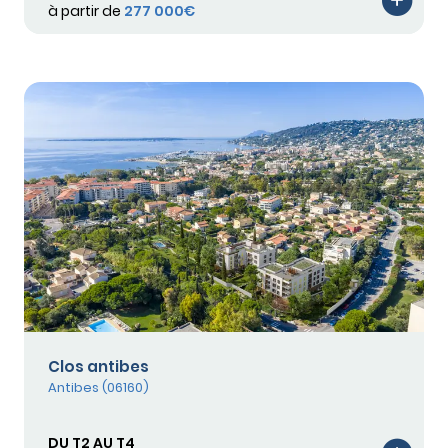
à partir de
277 000€
Clos antibes
Antibes (06160)
DU T2 AU T4