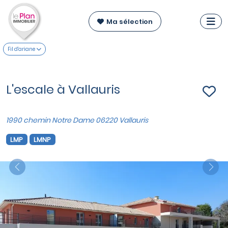
Ma sélection
Fil d'ariane
L'escale à Vallauris
1990 chemin Notre Dame 06220 Vallauris
LMP
LMNP
Previous
Nex
VOIR SUR LA CARTE
Appartements T3
à partir de
432 000 €