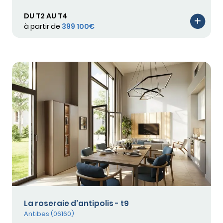
DU T2 AU T4
à partir de
399 100€
La roseraie d'antipolis - t9
Antibes (06160)