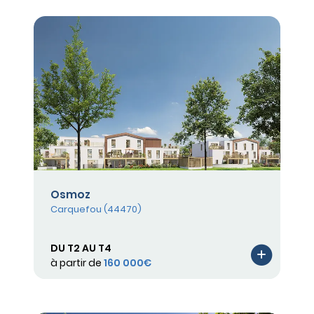
Osmoz
Carquefou (44470)
DU T2 AU T4
à partir de
160 000€