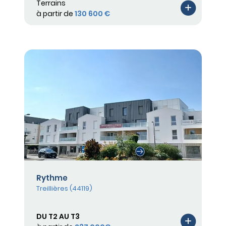
Terrains
à partir de
130 600 €
Rythme
Treillières (44119)
DU T2 AU T3