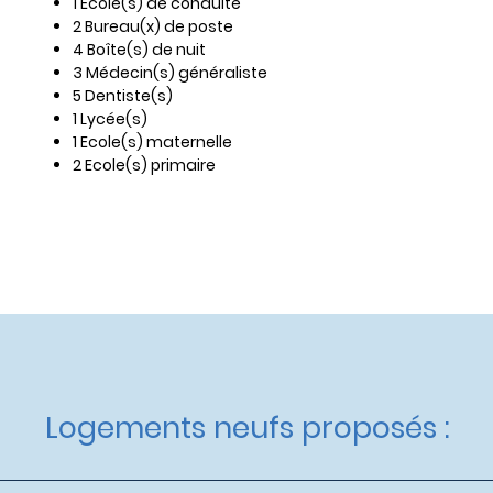
1 Ecole(s) de conduite
2 Bureau(x) de poste
4 Boîte(s) de nuit
3 Médecin(s) généraliste
5 Dentiste(s)
1 Lycée(s)
1 Ecole(s) maternelle
2 Ecole(s) primaire
Logements neufs proposés :