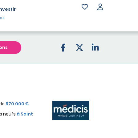
Investir
aul
ons
 de
670 000 €
s neufs
à Saint