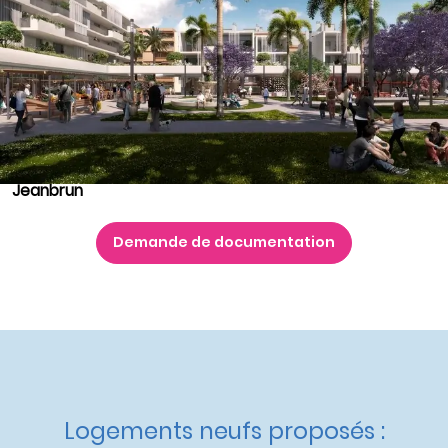
Appartements du T3 au T4
à partir de
386 000 €
Nos autres appartements neufs
à Saint-Laurent-du-
Var
Livraison :
2ème trimestre 2026
Etat d'avancement :
Commercialisation
Éligible :
TVA réduite
,
Statut LMNP
,
Accession à Prix
Maîtrisé
,
Logement Locatif Intermédiaire
,
Dispositif
Jeanbrun
Demande de documentation
Logements neufs proposés :