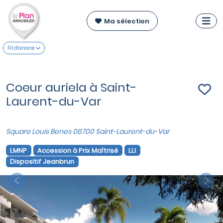
Ma sélection
Fil d'ariane
Coeur auriela à Saint-
Laurent-du-Var
Square Louis Benes 06700 Saint-Laurent-du-Var
LMNP
Accession à Prix Maîtrisé
LLI
Dispositif Jeanbrun
Previous
Nex
VOIR SUR LA CARTE