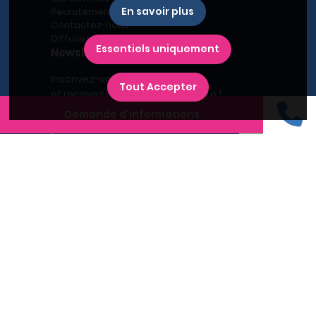
En savoir plus
Recrutement
Contactez-nous
Diffusez votre programme
Essentiels uniquement
Newsletter
Inscrivez-vous à la newsletter,
Tout Accepter
et recevez l'actualité immobilière !
Demande d'informations
Recherches fréquentes
Grand Paris
Rhône
Lyon
Villeurbanne
Savoie
Haute-Savoie
Annecy
Aix-les-Bains
L'immobilier neuf en France