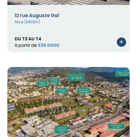
12 rue Auguste Gal
Nice (06000)
DU T3 AU T4
à partir de
535 000€