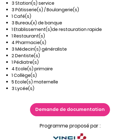
3 Station(s) service
3 Pâtisserie(s) / Boulangerie(s)
1 Café(s)
3 Bureau(x) de banque
1 Etablissement(s)de restauration rapide
1 Restaurant(s)
4 Pharmacie(s)
3 Médecin(s) généraliste
2 Dentiste(s)
1 Pédiatre(s)
4 Ecole(s) primaire
1 Collège(s)
5 Ecole(s) maternelle
3 Lycée(s)
Demande de documentation
Programme proposé par :