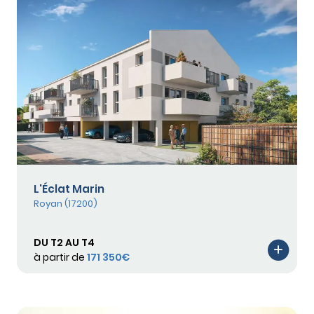
L'Éclat Marin
Royan (17200)
DU T2 AU T4
à partir de
171 350€