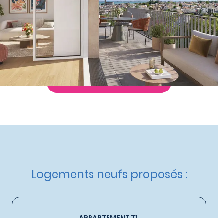
à partir de
163 000 €
Nos autres appartements neufs
à Royan
Livraison :
3ème trimestre 2028
Etat d'avancement :
Nouveau programme
Éligible :
Statut LMP
,
Statut LMNP
,
Dispositif Jeanbrun
Demande de documentation
Logements neufs proposés :
APPARTEMENT T1