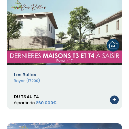
Les Rullas
Royan (17200)
DU T3 AU T4
à partir de
260 000€