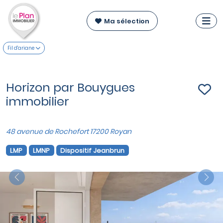
Ma sélection
Fil d'ariane
Horizon par Bouygues
immobilier
48 avenue de Rochefort 17200 Royan
LMP
LMNP
Dispositif Jeanbrun
Previous
Nex
VOIR SUR LA CARTE
Appartements du T1 au T4