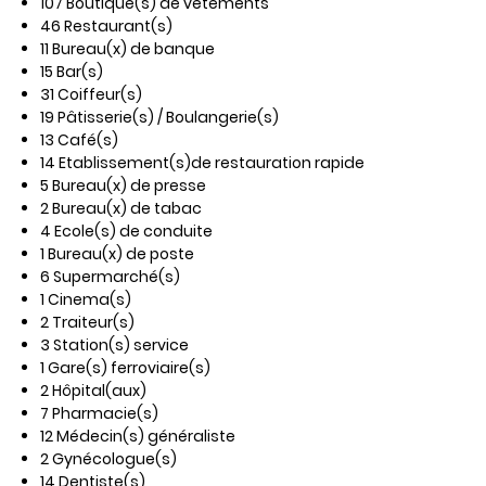
107 Boutique(s) de vêtements
46 Restaurant(s)
11 Bureau(x) de banque
15 Bar(s)
31 Coiffeur(s)
19 Pâtisserie(s) / Boulangerie(s)
13 Café(s)
14 Etablissement(s)de restauration rapide
5 Bureau(x) de presse
2 Bureau(x) de tabac
4 Ecole(s) de conduite
1 Bureau(x) de poste
6 Supermarché(s)
1 Cinema(s)
2 Traiteur(s)
3 Station(s) service
1 Gare(s) ferroviaire(s)
2 Hôpital(aux)
7 Pharmacie(s)
12 Médecin(s) généraliste
2 Gynécologue(s)
14 Dentiste(s)