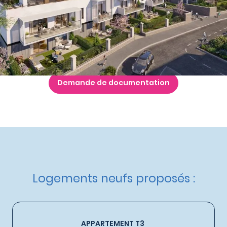
Nos autres appartements neufs
à Pornichet
Livraison :
2ème trimestre 2027
Etat d'avancement :
Travaux en cours
Éligible :
Réglementation Environnementale 2020
,
Dispositif Jeanbrun
Demande de documentation
Logements neufs proposés :
APPARTEMENT T3