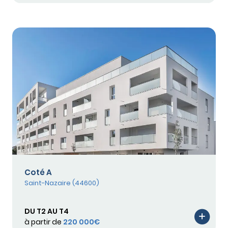
Coté A
Saint-Nazaire (44600)
DU T2 AU T4
à partir de
220 000€