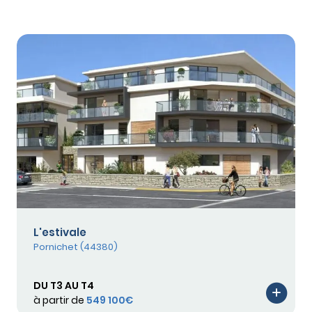
L'estivale
Pornichet (44380)
DU T3 AU T4
à partir de
549 100€