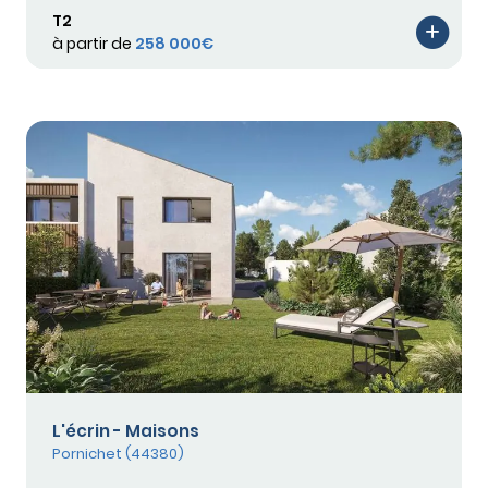
T2
à partir de
258 000€
L'écrin - Maisons
Pornichet (44380)