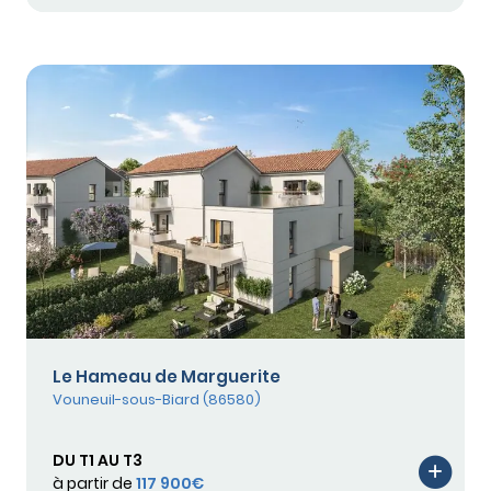
Le Hameau de Marguerite
Vouneuil-sous-Biard (86580)
DU T1 AU T3
à partir de
117 900€