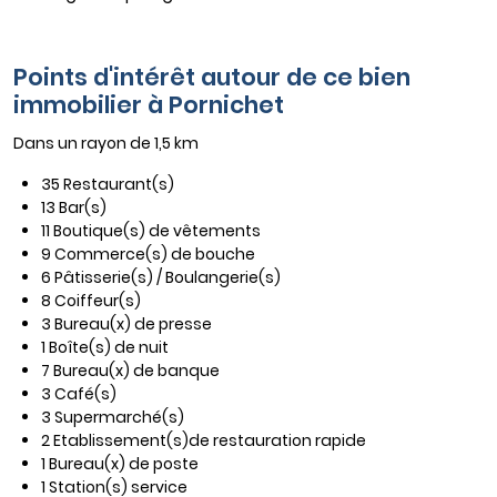
Points d'intérêt autour de ce bien
immobilier à Pornichet
Dans un rayon de 1,5 km
35 Restaurant(s)
13 Bar(s)
11 Boutique(s) de vêtements
9 Commerce(s) de bouche
6 Pâtisserie(s) / Boulangerie(s)
8 Coiffeur(s)
3 Bureau(x) de presse
1 Boîte(s) de nuit
7 Bureau(x) de banque
3 Café(s)
3 Supermarché(s)
2 Etablissement(s)de restauration rapide
1 Bureau(x) de poste
1 Station(s) service