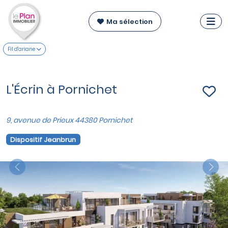
Ma sélection
Fil d'ariane
L'Écrin à Pornichet
9, avenue de Prieux 44380 Pornichet
Dispositif Jeanbrun
Previous
Nex
VOIR SUR LA CARTE
Appartements T3
à partir de
529 000 €