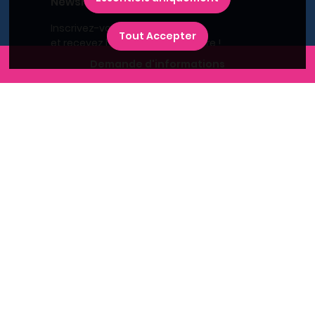
Newsletter
Inscrivez-vous à la newsletter,
Tout Accepter
et recevez l'actualité immobilière !
Demande d'informations
Recherches fréquentes
Grand Paris
Rhône
Lyon
Villeurbanne
Savoie
Haute-Savoie
Annecy
Aix-les-Bains
L'immobilier neuf en France
Le BRS dans la Métropole de Lyon
Promoteurs immobiliers
Recherche par région