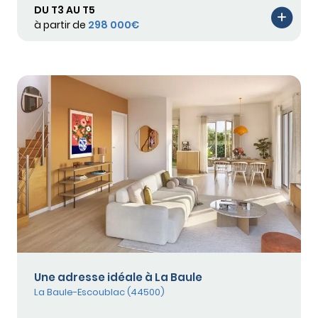
DU T3 AU T5
à partir de
298 000€
Une adresse idéale à La Baule
La Baule-Escoublac (44500)