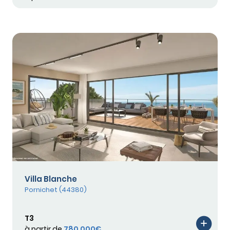
Villa Blanche
Pornichet (44380)
T3
à partir de
780 000€