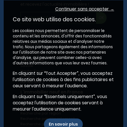
et recevez l'actualité immobilière !
Continuer sans accepter →
Ce site web utilise des cookies.
Les cookies nous permettent de personnaliser le
Recherches fréquentes
contenu et les annonces, d'offrir des fonctionnalités
relatives aux médias sociaux et d'analyser notre
Grand Paris
trafic. Nous partageons également des informations
Rhône
sur l'utilisation de notre site avec nos partenaires
Lyon
d'analyse, qui peuvent combiner celles-ci avec
Villeurbanne
d'autres informations que vous leur avez fournies.
Savoie
Haute-Savoie
En cliquant sur “Tout Accepter”, vous acceptez
Annecy
l'utilisation de cookies à des fins publicitaires et
Aix-les-Bains
ceux servant à mesurer l'audience.
L'immobilier neuf en France
En cliquant sur “Essentiels uniquement”, vous
Le BRS dans la Métropole de Lyon
acceptez l'utilisation de cookies servant à
Promoteurs immobiliers
mesurer l'audience uniquement.
Recherche par région
Recherche par département
Recherche par ville
En savoir plus