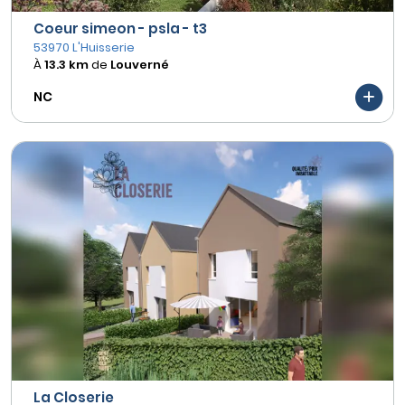
Coeur simeon - psla - t3
53970 L'Huisserie
À
13.3 km
de
Louverné
NC
La Closerie