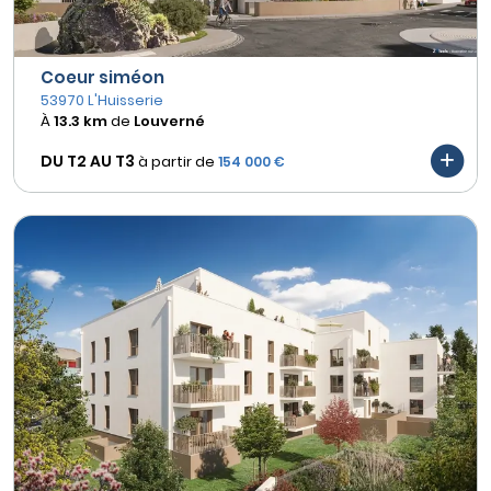
Coeur siméon
53970 L'Huisserie
À
13.3 km
de
Louverné
DU T2 AU
T3
à partir de
154 000 €