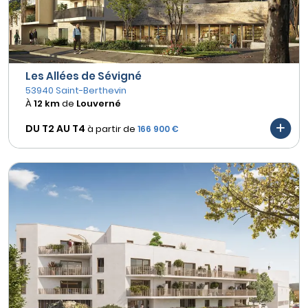
Les Allées de Sévigné
53940 Saint-Berthevin
À
12 km
de
Louverné
DU T2 AU
T4
à partir de
166 900 €