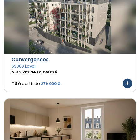
Convergences
53000 Laval
À
8.3 km
de
Louverné
T3
à partir de
279 000 €