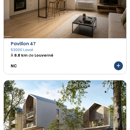
Pavillon 47
53000 Laval
À
8.8 km
de
Louverné
NC