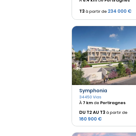
À
6.4 km
de
Portiragnes
234 000 €
T3
à partir de
Symphonia
34450 Vias
À
7 km
de
Portiragnes
DU T2 AU
T3
à partir de
160 900 €