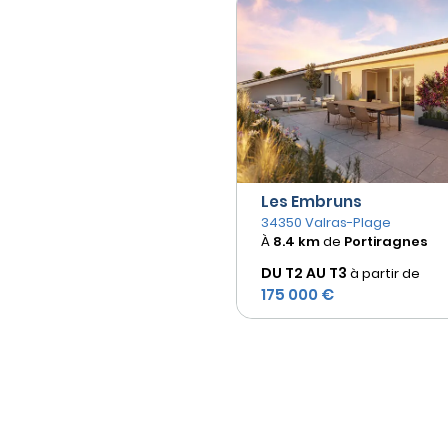
Les Embruns
34350 Valras-Plage
À
8.4 km
de
Portiragnes
DU T2 AU
T3
à partir de
175 000 €