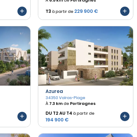
À
6.5 km
de
Portiragnes
229 900 €
T3
à partir de
Azurea
34350 Valras-Plage
À
7.3 km
de
Portiragnes
DU T2 AU
T4
à partir de
194 900 €