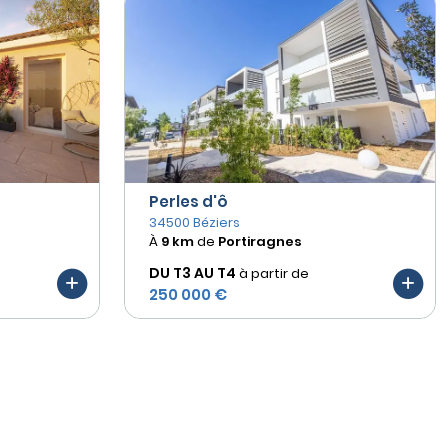
Perles d'ô
34500 Béziers
À
9 km
de
Portiragnes
DU T3 AU
T4
à partir de
250 000 €