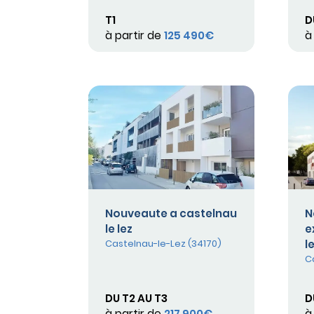
T1
D
à partir de
125 490€
à
Nouveaute a castelnau
N
le lez
e
Castelnau-le-Lez (34170)
le
C
DU T2 AU T3
D
à partir de
217 900€
à