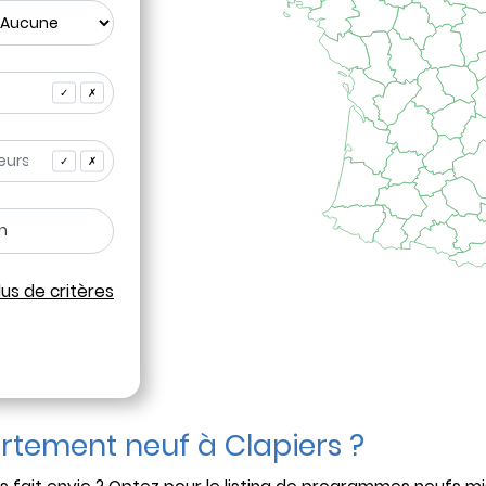
✓
✗
✓
✗
lus de critères
rtement neuf à Clapiers ?