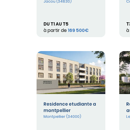
Jacou (34830)
C
DU T1 AU T5
T
à partir de
169 500€
à
Residence etudiante a
R
montpellier
a
Montpellier (34000)
L