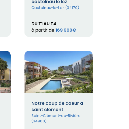
castelnau le lez
Castelnau-le-Lez (34170)
DU T1 AU T4
à partir de
169 900€
Notre coup de coeur a
saint clement
Saint-Clément-de-Rivière
(34980)