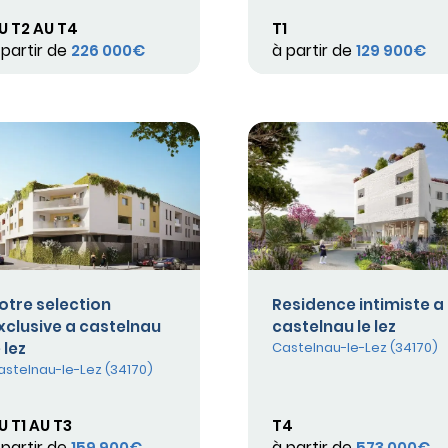
U T2 AU T4
T1
 partir de
226 000€
à partir de
129 900€
otre selection
Residence intimiste a
xclusive a castelnau
castelnau le lez
 lez
Castelnau-le-Lez (34170)
astelnau-le-Lez (34170)
U T1 AU T3
T4
 partir de
159 900€
à partir de
573 000€