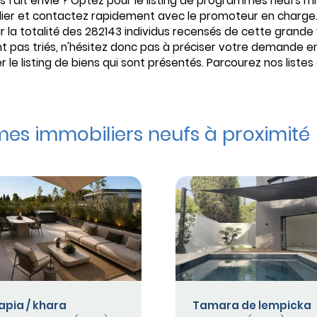
s fait envie ? Optez pour le listing de programmes neufs 
ilier et contactez rapidement avec le promoteur en charg
 la totalité des 282143 individus recensés de cette grande
nt pas triés, n'hésitez donc pas à préciser votre demande en
le listing de biens qui sont présentés. Parcourez nos liste
s immobiliers neufs à proximité
apia / khara
Tamara de lempicka