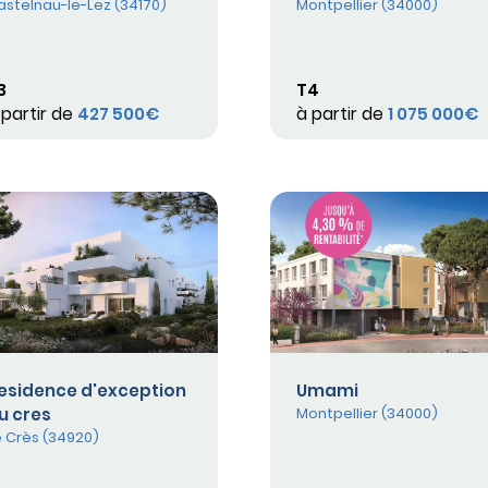
astelnau-le-Lez (34170)
Montpellier (34000)
3
T4
 partir de
427 500€
à partir de
1 075 000€
esidence d'exception
Umami
u cres
Montpellier (34000)
e Crès (34920)