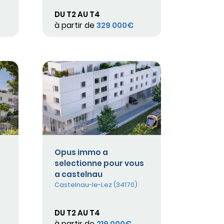
DU T2 AU T4
à partir de
329 000€
Opus immo a
selectionne pour vous
a castelnau
Castelnau-le-Lez (34170)
DU T2 AU T4
à partir de
219 000€