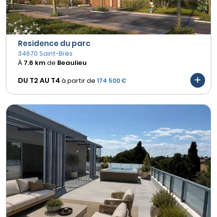
Residence du parc
34670 Saint-Brès
À
7.6 km
de
Beaulieu
DU T2 AU
T4
à partir de
174 500 €