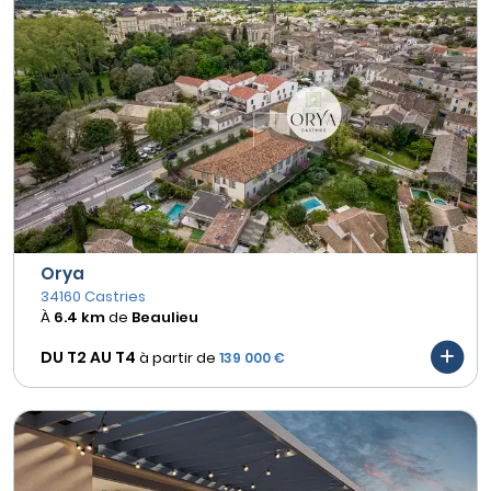
Orya
34160 Castries
À
6.4 km
de
Beaulieu
DU T2 AU
T4
à partir de
139 000 €