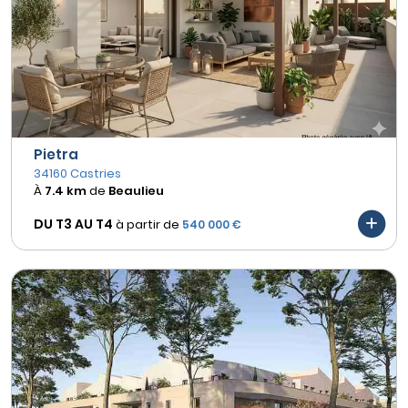
Pietra
34160 Castries
À
7.4 km
de
Beaulieu
DU T3 AU
T4
à partir de
540 000 €