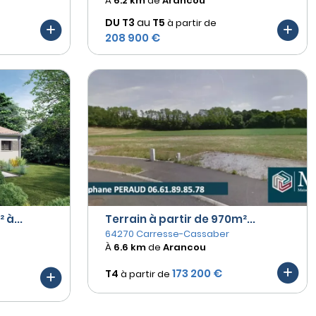
À
6.2 km
de
Arancou
DU T3
au
T5
à partir de
208 900 €
 à...
Terrain à partir de 970m²...
64270 Carresse-Cassaber
À
6.6 km
de
Arancou
173 200 €
T4
à partir de