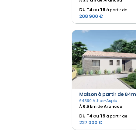
À
3.3 km
de
Arancou
DU T4
au
T6
à partir de
208 900 €
Maison à partir de 84m²
64390 Athos-Aspis
À
6.5 km
de
Arancou
DU T4
au
T5
à partir de
227 000 €