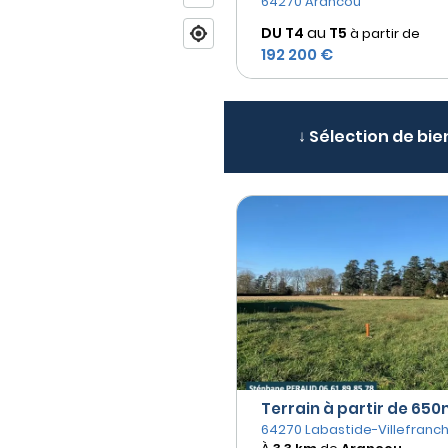
64270 Arancou
DU T4
au
T5
à partir de
192 200 €
↓ Sélection de bie
Terrain à partir de 650m
64270 Labastide-Villefranc