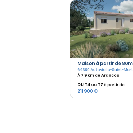
Maison à partir de 80m² 
64390 Autevielle-Saint-Mart
À
7.9 km
de
Arancou
DU T4
au
T7
à partir de
211 900 €