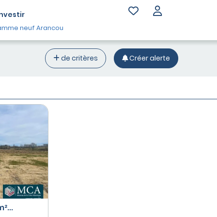
Investir
amme neuf Arancou
de critères
Créer alerte
²...