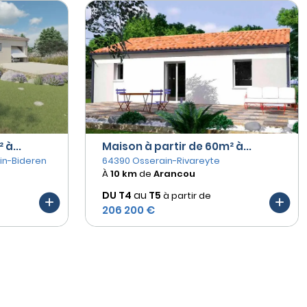
à...
Maison à partir de 60m² à...
in-Bideren
64390 Osserain-Rivareyte
À
10 km
de
Arancou
DU T4
au
T5
à partir de
206 200 €