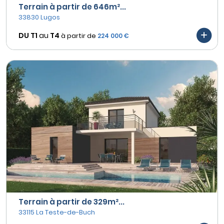
Terrain à partir de 646m²...
33830 Lugos
DU T1
au
T4
à partir de
224 000 €
Terrain à partir de 329m²...
33115 La Teste-de-Buch