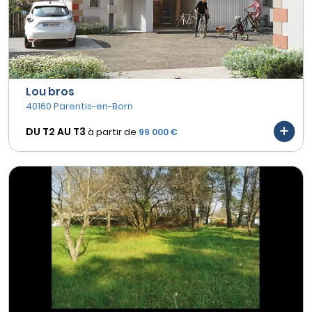
Lou bros
40160 Parentis-en-Born
DU T2 AU
T3
à partir de
99 000 €