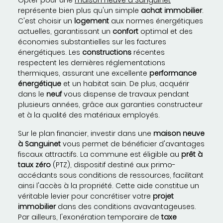
Opter pour une
maison neuve à Sanguinet
représente bien plus qu'un simple
achat immobilier
.
C'est choisir un
logement
aux normes énergétiques
actuelles, garantissant un
confort
optimal et des
économies substantielles sur les factures
énergétiques. Les
constructions
récentes
respectent les dernières réglementations
thermiques, assurant une excellente
performance
énergétique
et un habitat sain. De plus, acquérir
dans le
neuf
vous dispense de travaux pendant
plusieurs années, grâce aux garanties constructeur
et à la qualité des matériaux employés.
Sur le plan financier, investir dans une
maison neuve
à Sanguinet
vous permet de bénéficier d'avantages
fiscaux attractifs. La commune est éligible au
prêt à
taux zéro
(PTZ), dispositif destiné aux primo-
accédants sous conditions de ressources, facilitant
ainsi l'accès à la propriété. Cette aide constitue un
véritable levier pour concrétiser votre
projet
immobilier
dans des conditions avavantageuses.
Par ailleurs, l'exonération temporaire de
taxe