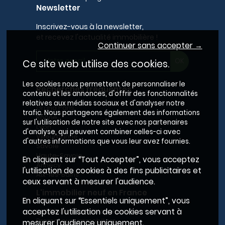
Newsletter
Inscrivez-vous à la newsletter,
et recevez l'actualité immobilière !
Continuer sans accepter →
Ce site web utilise des cookies.
Les cookies nous permettent de personnaliser le
Recherches fréquentes
contenu et les annonces, d'offrir des fonctionnalités
relatives aux médias sociaux et d'analyser notre
Grand Paris
trafic. Nous partageons également des informations
Rhône
sur l'utilisation de notre site avec nos partenaires
Lyon
d'analyse, qui peuvent combiner celles-ci avec
Villeurbanne
d'autres informations que vous leur avez fournies.
Savoie
Haute-Savoie
En cliquant sur “Tout Accepter”, vous acceptez
Annecy
l'utilisation de cookies à des fins publicitaires et
Aix-les-Bains
ceux servant à mesurer l'audience.
L'immobilier neuf en France
En cliquant sur “Essentiels uniquement”, vous
Le BRS dans la Métropole de Lyon
acceptez l'utilisation de cookies servant à
Promoteurs immobiliers
mesurer l'audience uniquement.