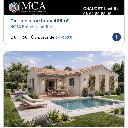
Terrain à partir de 495m²...
40160 Parentis-en-Born
DU T1
au
T6
à partir de
241 000 €