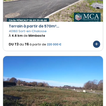
Terrain à partir de 570m²...
40180 Sort-en-Chalosse
À
4.6 km
de
Mimbaste
DU T3
au
T6
à partir de
220 000 €