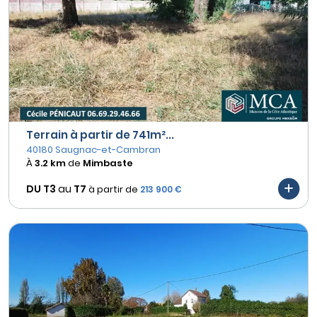
Terrain à partir de 741m²...
40180 Saugnac-et-Cambran
À
3.2 km
de
Mimbaste
DU T3
au
T7
à partir de
213 900 €