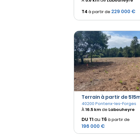
À
5.6 km
de
Labouheyre
229 000 €
T4
à partir de
Terrain à partir de 515m²
40200 Pontenx-les-Forges
À
16.5 km
de
Labouheyre
DU T1
au
T6
à partir de
196 000 €