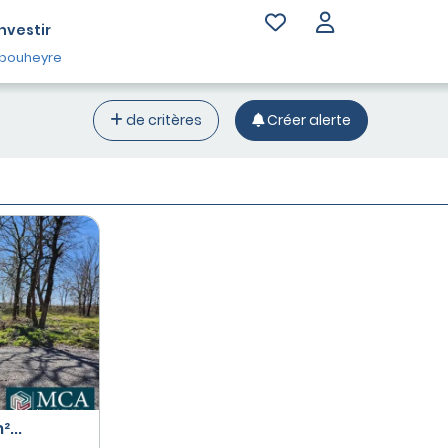
Investir
bouheyre
de critères
Créer alerte
...