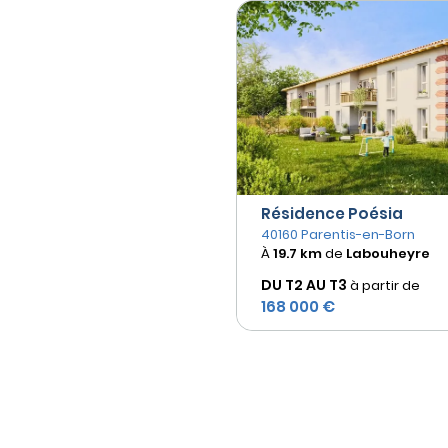
Résidence Poésia
40160 Parentis-en-Born
À
19.7 km
de
Labouheyre
DU T2 AU
T3
à partir de
168 000 €