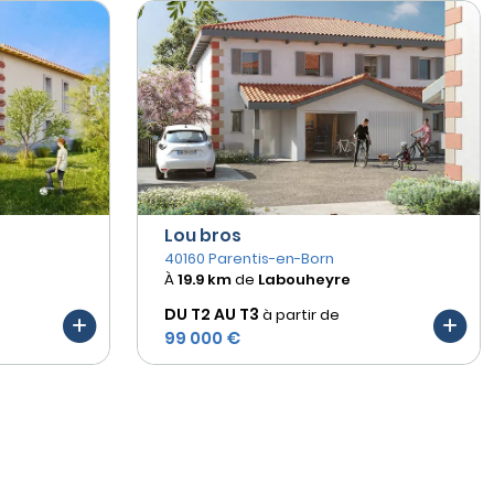
Lou bros
40160 Parentis-en-Born
À
19.9 km
de
Labouheyre
DU T2 AU
T3
à partir de
99 000 €