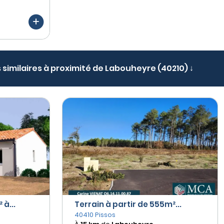
s similaires à proximité de Labouheyre (40210) ↓
à...
Terrain à partir de 555m²...
40410 Pissos