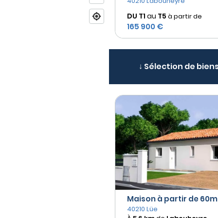
40210 Labouheyre
DU T1
au
T5
à partir de
165 900 €
↓ Sélection de bien
Maison à partir de 60m² 
40210 Lüe