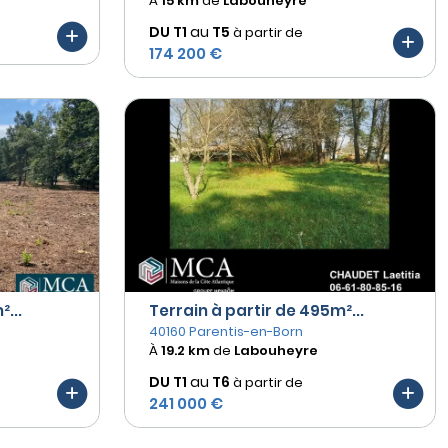
À
15 km
de
Labouheyre
DU T1
au
T5
à partir de
174 200 €
...
Terrain à partir de 495m²...
40160 Parentis-en-Born
À
19.2 km
de
Labouheyre
DU T1
au
T6
à partir de
241 000 €