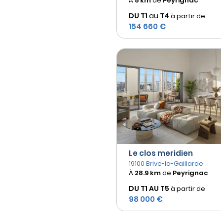
À
5 km
de
Peyrignac
DU T1
au
T4
à partir de
154 660 €
Le clos meridien
19100 Brive-la-Gaillarde
À
28.9 km
de
Peyrignac
DU T1 AU
T5
à partir de
98 000 €