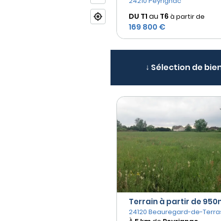
24210 Peyrignac
DU T1
au
T6
à partir de
169 800 €
↓ Sélection de bien
Terrain à partir de 950m
24120 Beauregard-de-Terra