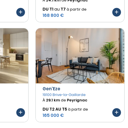
À
24.1 km
de
Peyrignac
DU T1
au
T7
à partir de
168 800 €
Gen'Eze
19100 Brive-la-Gaillarde
À
29.1 km
de
Peyrignac
DU T2 AU
T5
à partir de
165 000 €