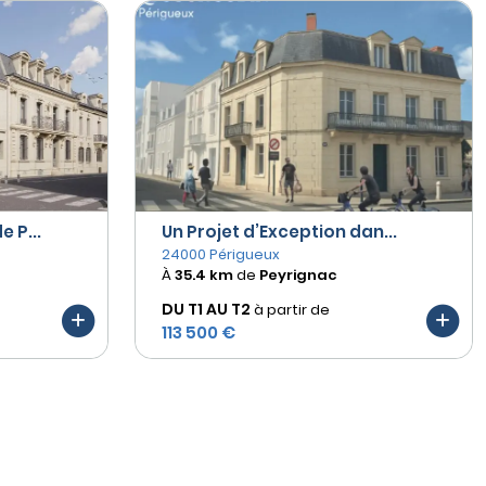
 P...
Un Projet d’Exception dan...
24000 Périgueux
À
35.4 km
de
Peyrignac
DU T1 AU
T2
à partir de
113 500 €