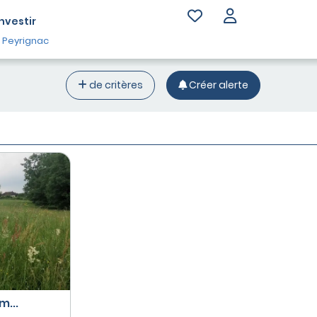
Investir
 Peyrignac
de critères
Créer alerte
m...