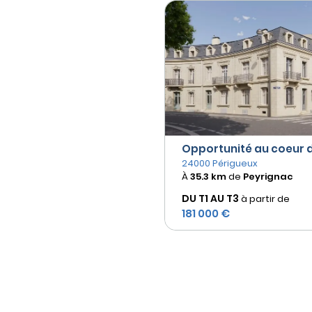
Opportunité au coeur de
24000 Périgueux
À
35.3 km
de
Peyrignac
DU T1 AU
T3
à partir de
181 000 €