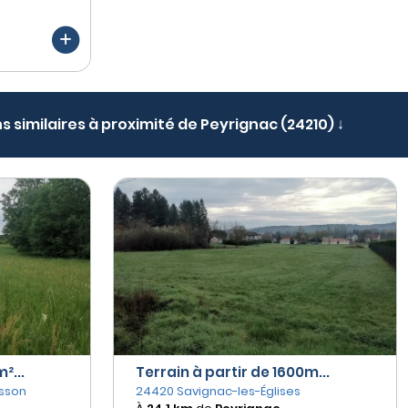
s similaires à proximité de Peyrignac (24210) ↓
²...
Terrain à partir de 1600m...
sson
24420 Savignac-les-Églises