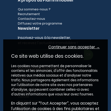
A propos du Plan Immobilier
Qui sommes-nous ?
Recrutement
Contactez-nous
Diffusez votre programme
Newsletter
Inscrivez-vous à la newsletter,
et recevez l'actualité immobilière !
Continuer sans accepter →
Ce site web utilise des cookies.
Les cookies nous permettent de personnaliser le
Recherches fréquentes
contenu et les annonces, d'offrir des fonctionnalités
relatives aux médias sociaux et d'analyser notre
Grand Paris
trafic. Nous partageons également des informations
Rhône
sur l'utilisation de notre site avec nos partenaires
Lyon
d'analyse, qui peuvent combiner celles-ci avec
Villeurbanne
d'autres informations que vous leur avez fournies.
Savoie
Haute-Savoie
En cliquant sur “Tout Accepter”, vous acceptez
Annecy
l'utilisation de cookies à des fins publicitaires et
Aix-les-Bains