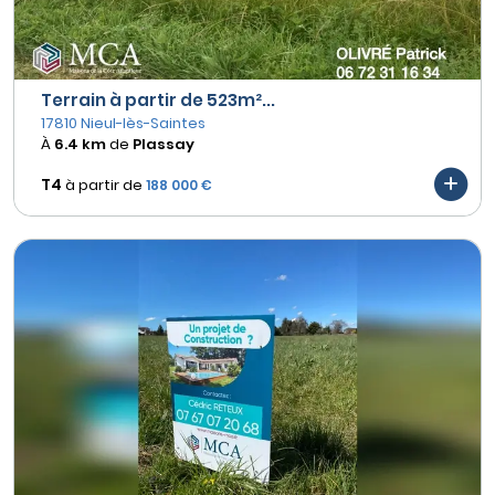
Terrain à partir de 523m²...
17810 Nieul-lès-Saintes
À
6.4 km
de
Plassay
T4
à partir de
188 000 €