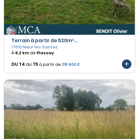
Terrain à partir de 520m²...
17810 Nieul-lès-Saintes
À
6.3 km
de
Plassay
DU T4
au
T5
à partir de
218 600 €