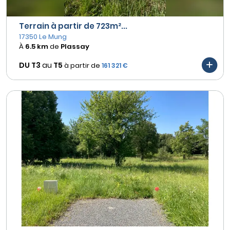
Terrain à partir de 723m²...
17350 Le Mung
À
6.5 km
de
Plassay
DU T3
au
T5
à partir de
161 321 €