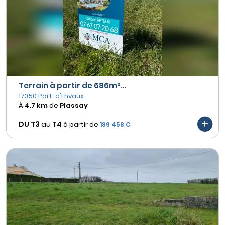
Terrain à partir de 686m²...
17350 Port-d'Envaux
À
4.7 km
de
Plassay
DU T3
au
T4
à partir de
189 458 €