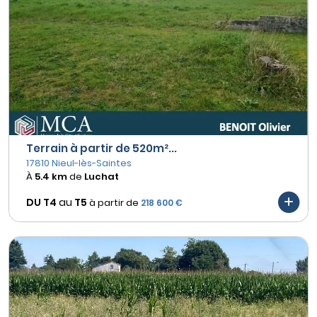
Terrain à partir de 520m²...
17810 Nieul-lès-Saintes
À
5.4 km
de
Luchat
DU T4
au
T5
à partir de
218 600 €