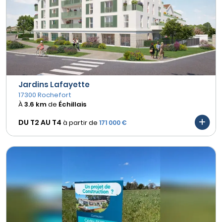
Jardins Lafayette
17300 Rochefort
À
3.6 km
de
Échillais
DU T2 AU
T4
à partir de
171 000 €