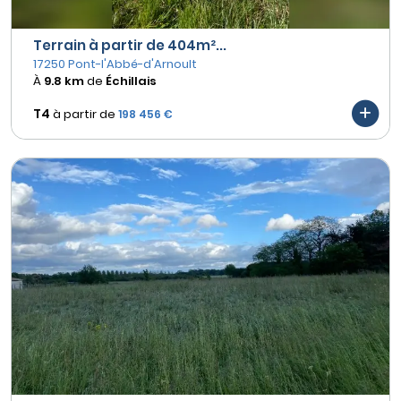
Terrain à partir de 404m²...
17250 Pont-l'Abbé-d'Arnoult
À
9.8 km
de
Échillais
T4
à partir de
198 456 €