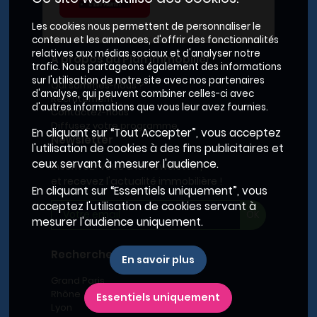
Les cookies nous permettent de personnaliser le
contenu et les annonces, d'offrir des fonctionnalités
relatives aux médias sociaux et d'analyser notre
A propos du Plan Immobilier
trafic. Nous partageons également des informations
sur l'utilisation de notre site avec nos partenaires
Qui sommes-nous ?
d'analyse, qui peuvent combiner celles-ci avec
Recrutement
d'autres informations que vous leur avez fournies.
Contactez-nous
Diffusez votre programme
En cliquant sur “Tout Accepter”, vous acceptez
Newsletter
l'utilisation de cookies à des fins publicitaires et
ceux servant à mesurer l'audience.
Inscrivez-vous à la newsletter,
et recevez l'actualité immobilière !
En cliquant sur “Essentiels uniquement”, vous
acceptez l'utilisation de cookies servant à
mesurer l'audience uniquement.
Recherches fréquentes
En savoir plus
Grand Paris
Rhône
Essentiels uniquement
Lyon