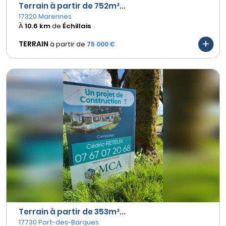
Terrain à partir de 752m²...
17320 Marennes
À
10.6 km
de
Échillais
TERRAIN
à partir de
75 000 €
Terrain à partir de 353m²...
17730 Port-des-Barques