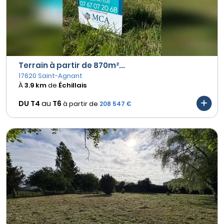
Terrain à partir de 870m²...
17620 Saint-Agnant
À
3.9 km
de
Échillais
DU T4
au
T6
à partir de
208 547 €