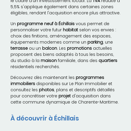
le cadre d'un investissement locatif. La
TVA
réduite à
5,5% s'applique également dans certaines zones
éligibles, rendant l'acquisition encore plus attractive.
Un
programme neuf à Échillais
vous permet de
personnaliser votre futur
habitat
selon vos envies :
choix des finitions, aménagement des espaces,
équipements modernes comme un
parking
, une
terrasse
ou un
balcon
. Les
promotions
actuelles
proposent des biens adaptés à tous les besoins,
du studio à la
maison
familiale, dans des
quartiers
résidentiels recherchés.
Découvrez dès maintenant les
programmes
immobiliers
disponibles sur Le Plan Immobilier et
consultez les
photos
, plans et descriptifs détaillés
pour concrétiser votre
projet
d'acquisition dans
cette commune dynamique de Charente-Maritime.
À découvrir à Échillais