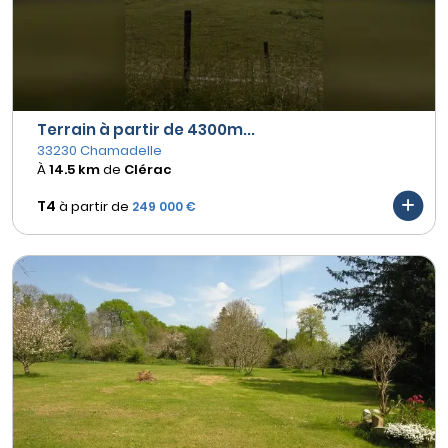
Terrain à partir de 4300m...
33230 Chamadelle
À
14.5 km
de
Clérac
T4
à partir de
249 000 €