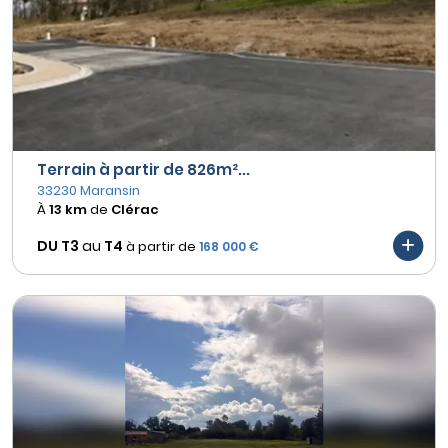
Terrain à partir de 826m²...
33230 Maransin
À
13 km
de
Clérac
DU T3
au
T4
à partir de
168 000 €