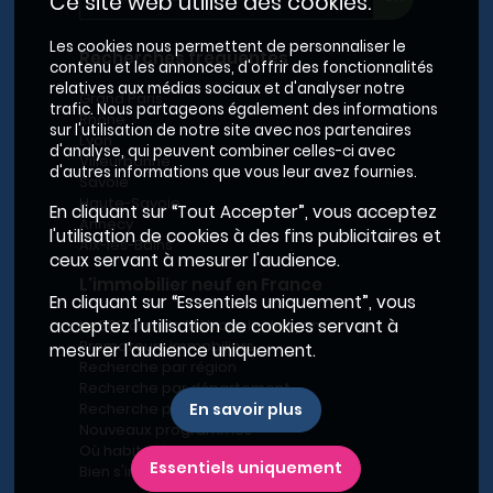
Ce site web utilise des cookies.
Les cookies nous permettent de personnaliser le
Recherches fréquentes
contenu et les annonces, d'offrir des fonctionnalités
relatives aux médias sociaux et d'analyser notre
Grand Paris
trafic. Nous partageons également des informations
Rhône
sur l'utilisation de notre site avec nos partenaires
Lyon
d'analyse, qui peuvent combiner celles-ci avec
Villeurbanne
d'autres informations que vous leur avez fournies.
Savoie
Haute-Savoie
En cliquant sur “Tout Accepter”, vous acceptez
Annecy
l'utilisation de cookies à des fins publicitaires et
Aix-les-Bains
ceux servant à mesurer l'audience.
L'immobilier neuf en France
En cliquant sur “Essentiels uniquement”, vous
Le BRS dans la Métropole de Lyon
acceptez l'utilisation de cookies servant à
Promoteurs immobiliers
mesurer l'audience uniquement.
Recherche par région
Recherche par département
Recherche par ville
En savoir plus
Nouveaux programmes
Où habiter à Marseille ?
Essentiels uniquement
Bien s'installer