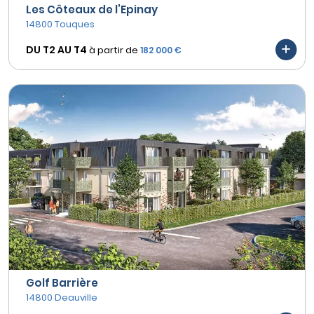
Les Côteaux de l’Epinay
14800 Touques
DU T2 AU
T4
à partir de
182 000 €
Golf Barrière
14800 Deauville